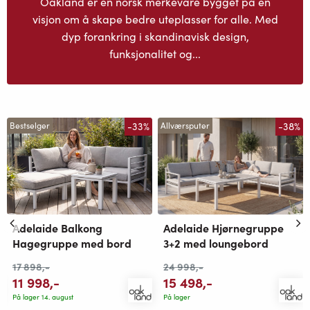
Oakland er en norsk merkevare bygget på en
visjon om å skape bedre uteplasser for alle. Med
dyp forankring i skandinavisk design,
funksjonalitet og...
-33%
-38%
Bestselger
Allværsputer
Adelaide Hjørnegruppe
Adelaide Balkong
3+2 med loungebord
Hagegruppe med bord
24 998
,-
17 898
,-
15 498
,-
11 998
,-
På lager
På lager 14. august