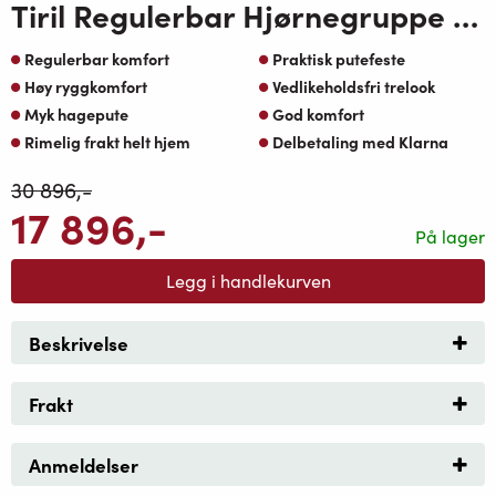
Tiril Regulerbar Hjørnegruppe 2+3 med Une Loungebord OakShield Aluminium Beige Sunfab pute
Regulerbar komfort
Praktisk putefeste
Høy ryggkomfort
Vedlikeholdsfri trelook
Myk hagepute
God komfort
Rimelig frakt helt hjem
Delbetaling med Klarna
30 896
,-
17 896
,-
På lager
Legg i handlekurven
Beskrivelse
Frakt
Anmeldelser