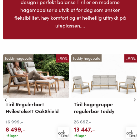
design i perfekt balanse Tiril er en moderne
hagemøbelserie utviklet for deg som ønsker
fleksibilitet, høy komfort og et helhetlig uttrykk på
uteplassen....
-50%
-50%
Teddy hagepute
Teddy hagepute
Tiril Regulerbart
Tiril hagegruppe
Hvilestolsett OakShield
regulerbar Teddy
16 999
,-
26 697
,-
8 499
,-
13 447
,-
På lager
På lager