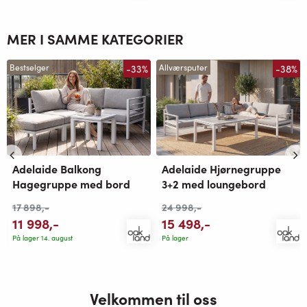
MER I SAMME KATEGORIER
-33%
-38%
Bestselger
Allværsputer
Adelaide Hjørnegruppe
Adelaide Balkong
3+2 med loungebord
Hagegruppe med bord
24 998
,-
17 898
,-
15 498
,-
11 998
,-
På lager
På lager 14. august
Velkommen til oss