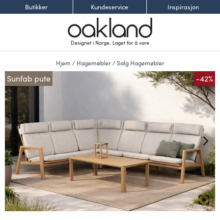
Butikker
Kundeservice
Inspirasjon
Designet i Norge. Laget for å vare
Hjem
/
Hagemøbler
/
Salg Hagemøbler
Sunfab pute
-42%