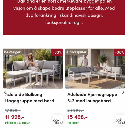
Oakland er en norsk merkevare bygget på en
visjon om å skape bedre uteplasser for alle. Med
dyp forankring i skandinavisk design,
funksjonalitet og...
-33%
-38%
Bestselger
Allværsputer
Adelaide Balkong
Adelaide Hjørnegruppe
Hagegruppe med bord
3+2 med loungebord
17 898
,-
24 998
,-
11 998
,-
15 498
,-
På lager 14. august
På lager