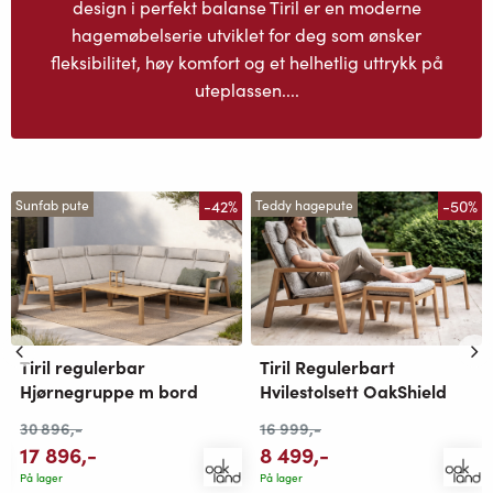
design i perfekt balanse Tiril er en moderne
hagemøbelserie utviklet for deg som ønsker
fleksibilitet, høy komfort og et helhetlig uttrykk på
uteplassen....
-42%
-50%
Sunfab pute
Teddy hagepute
Tiril regulerbar
Tiril Regulerbart
Hjørnegruppe m bord
Hvilestolsett OakShield
30 896
,-
16 999
,-
17 896
,-
8 499
,-
På lager
På lager