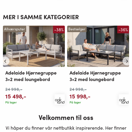
MER I SAMME KATEGORIER
-38%
-36%
Allværsputer
Bestselger
Adelaide Hjørnegruppe
Adelaide Hjørnegruppe
3+2 med loungebord
3+2 med loungebord
24 998
,-
24 998
,-
15 498
,-
15 998
,-
På lager
På lager
Velkommen til oss
Vi håper du finner vår nettbutikk inspirerende. Her finner