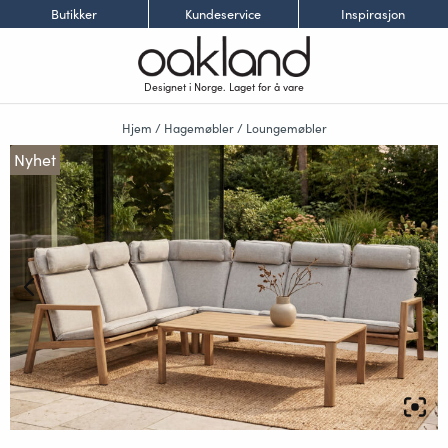
Butikker
Kundeservice
Inspirasjon
Designet i Norge. Laget for å vare
Hjem
/
Hagemøbler
/
Loungemøbler
Nyhet