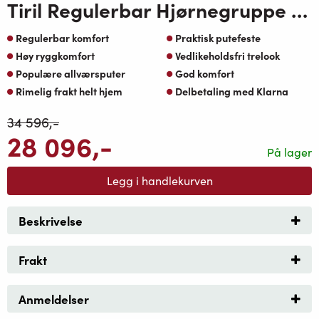
Tiril Regulerbar Hjørnegruppe 2+3 med Une Loungebord OakShield Aluminium Greige Oaktekstil pute
Regulerbar komfort
Praktisk putefeste
Høy ryggkomfort
Vedlikeholdsfri trelook
Populære allværsputer
God komfort
Rimelig frakt helt hjem
Delbetaling med Klarna
34 596
,-
28 096
,-
På lager
Legg i handlekurven
Beskrivelse
Frakt
Anmeldelser