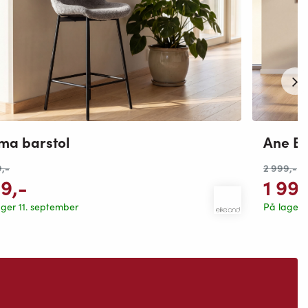
ma barstol
Ane Ba
9
,-
2 999
,-
99
,-
1 99
ager 11. september
På lager 