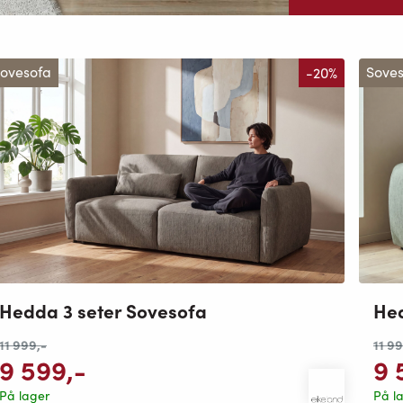
ovesofa
-20%
Sove
Hed
Hedda 3 seter Sovesofa
11 9
11 999
,-
9 
9 599
,-
På l
På lager