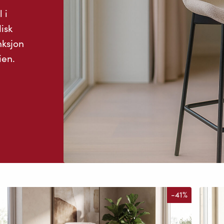
 i
isk
nksjon
ien.
-41%