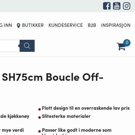
G INN
BUTIKKER
KUNDESERVICE
B2B
INSPIRASJON
0
l SH75cm Boucle Off-
Flott design til en overraskende lav pris
åde kjøkkenøy
Slitesterke materialer
r mye verdi
Passer like godt i moderne som