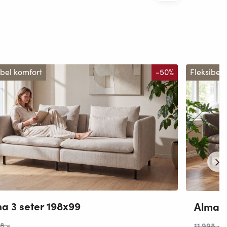
ibel komfort
-50%
Fleksibel 
a 3 seter 198x99
Alma 3
98
,-
11 998
,-