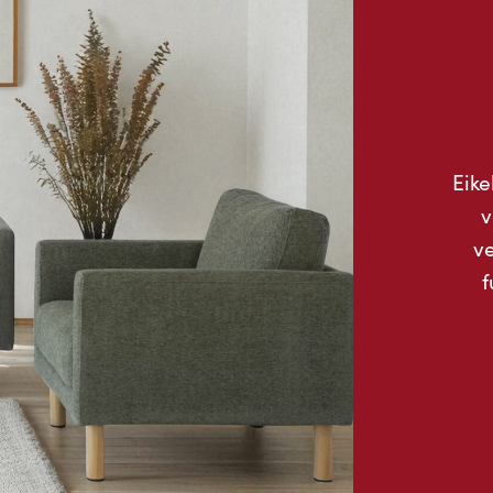
Eike
v
ve
f