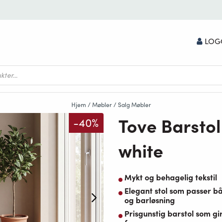
LOG
Hjem
/
Møbler
/
Salg Møbler
Tove Barsto
-40%
white
Mykt og behagelig tekstil
Elegant stol som passer b
og barløsning
Prisgunstig barstol som gi