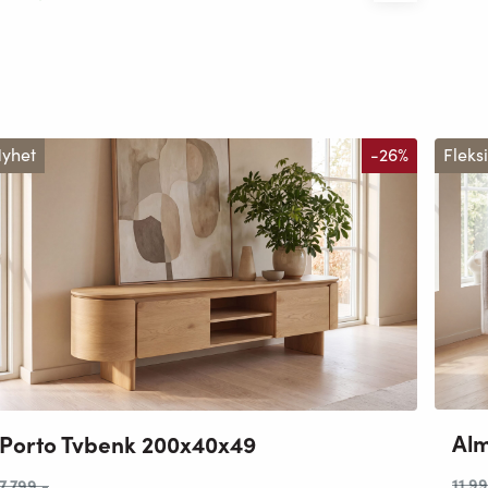
yhet
-26%
Fleks
Alm
Porto Tvbenk 200x40x49
11 9
7 799
,-