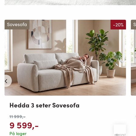
Sovesofa
-20%
S
Hedda 3 seter Sovesofa
11 999
,-
9 599
,-
På lager