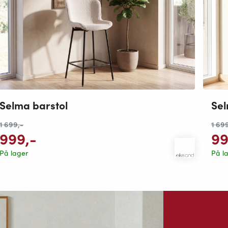
Sel
Selma barstol
1 69
1 699
,-
9
999
,-
På l
På lager