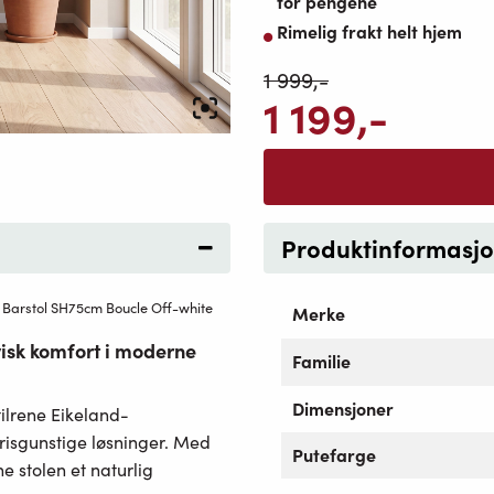
for pengene
Rimelig frakt helt hjem
1 999
,-
1 199
,-
Produktinformasj
 Barstol SH75cm Boucle Off-white
Merke
isk komfort i moderne
Familie
Dimensjoner
tilrene Eikeland-
prisgunstige løsninger. Med
Putefarge
e stolen et naturlig