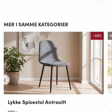
MER I SAMME KATEGORIER
-56%
N
Lykke Spisestol Antrasitt
899
,-