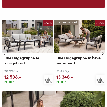
-57%
-58%
Heve senkebord
Une Hagegruppe m
Une Hagegruppe m heve
loungebord
senkebord
28 998
,-
31 498
,-
12 598
,-
13 348
,-
På lager
På lager