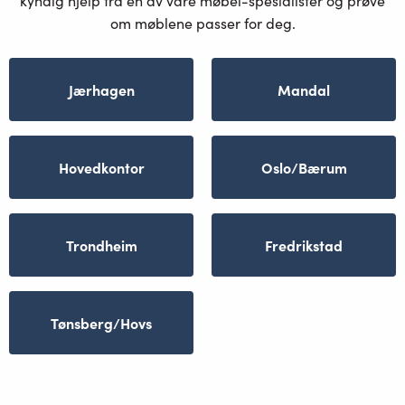
kyndig hjelp fra en av våre møbel-spesialister og prøve
om møblene passer for deg.
Jærhagen
Mandal
Hovedkontor
Oslo/Bærum
Trondheim
Fredrikstad
Tønsberg/Hovs