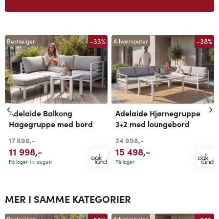
-33%
-38%
Bestselger
Allværsputer
Adelaide Balkong
Adelaide Hjørnegruppe
Hagegruppe med bord
3+2 med loungebord
17 898
,-
24 998
,-
11 998
,-
15 498
,-
På lager 14. august
På lager
MER I SAMME KATEGORIER