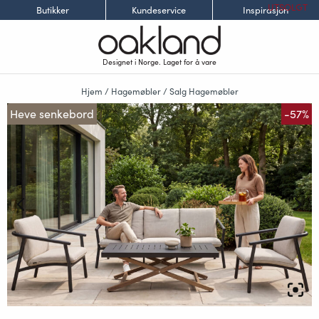
UTSOLGT
Butikker
Kundeservice
Inspirasjon
Designet i Norge. Laget for å vare
Hjem
/
Hagemøbler
/
Salg Hagemøbler
Heve senkebord
-57%