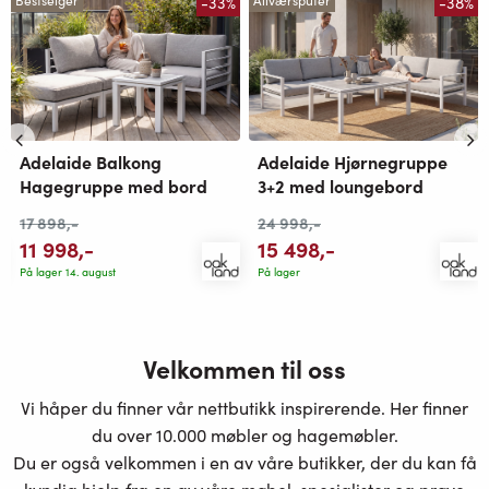
-33%
-38%
Bestselger
Allværsputer
Adelaide Balkong
Adelaide Hjørnegruppe
Hagegruppe med bord
3+2 med loungebord
17 898
,-
24 998
,-
11 998
,-
15 498
,-
På lager 14. august
På lager
Velkommen til oss
Vi håper du finner vår nettbutikk inspirerende. Her finner
du over 10.000 møbler og hagemøbler.
Du er også velkommen i en av våre butikker, der du kan få