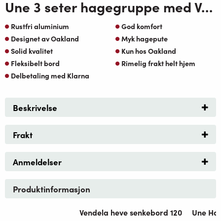
Une 3 seter hagegruppe med Vendela heve senkebord 120 koks-Beige Sunfab
Rustfri aluminium
God komfort
Designet av Oakland
Myk hagepute
Solid kvalitet
Kun hos Oakland
Fleksibelt bord
Rimelig frakt helt hjem
Delbetaling med Klarna
Beskrivelse
Frakt
Anmeldelser
Produktinformasjon
Vendela heve senkebord 120
Une Ha