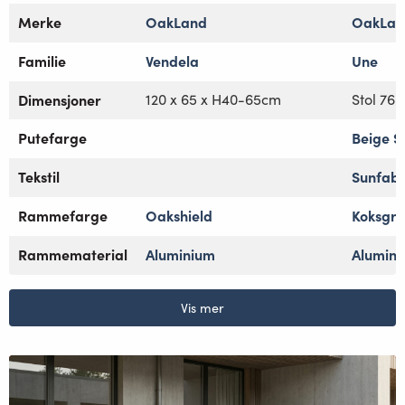
Merke
OakLand
OakLan
Familie
Vendela
Une
Dimensjoner
120 x 65 x H40-65cm
Stol 76 
Putefarge
Beige S
Tekstil
Sunfab
Rammefarge
Oakshield
Koksgr
Rammematerial
Aluminium
Alumin
Vis mer