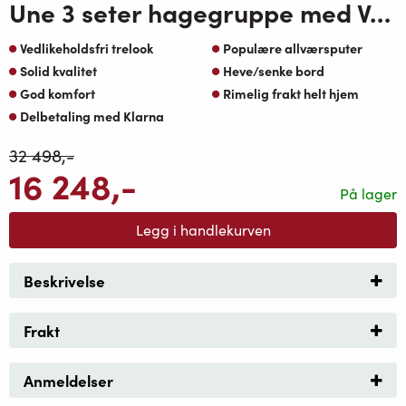
Une 3 seter hagegruppe med Vendela heve senkebord 120 koks-oakshield-Natur oaktekstil
Vedlikeholdsfri trelook
Populære allværsputer
Solid kvalitet
Heve/senke bord
God komfort
Rimelig frakt helt hjem
Delbetaling med Klarna
32 498
,-
16 248
,-
På lager
Legg i handlekurven
Beskrivelse
Frakt
Anmeldelser