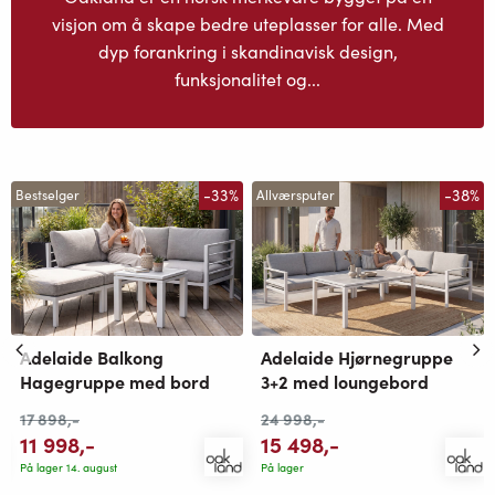
visjon om å skape bedre uteplasser for alle. Med
dyp forankring i skandinavisk design,
funksjonalitet og...
-33%
-38%
Bestselger
Allværsputer
Adelaide Balkong
Adelaide Hjørnegruppe
Hagegruppe med bord
3+2 med loungebord
17 898
,-
24 998
,-
11 998
,-
15 498
,-
På lager 14. august
På lager