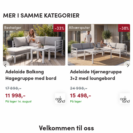
MER I SAMME KATEGORIER
-33%
-38%
Bestselger
Allværsputer
Adelaide Balkong
Adelaide Hjørnegruppe
Hagegruppe med bord
3+2 med loungebord
17 898
,-
24 998
,-
11 998
,-
15 498
,-
På lager 14. august
På lager
Velkommen til oss