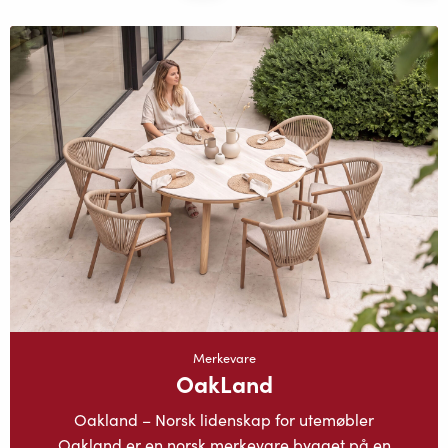
Merkevare
OakLand
Oakland – Norsk lidenskap for utemøbler
Oakland er en norsk merkevare bygget på en