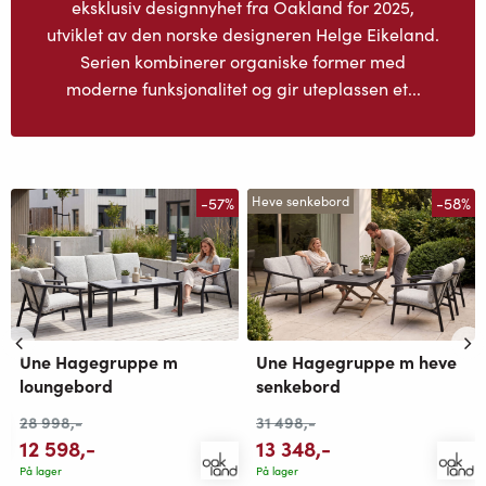
eksklusiv designnyhet fra Oakland for 2025,
utviklet av den norske designeren Helge Eikeland.
Serien kombinerer organiske former med
moderne funksjonalitet og gir uteplassen et...
-57%
-58%
Heve senkebord
Une Hagegruppe m
Une Hagegruppe m heve
loungebord
senkebord
28 998
,-
31 498
,-
12 598
,-
13 348
,-
På lager
På lager