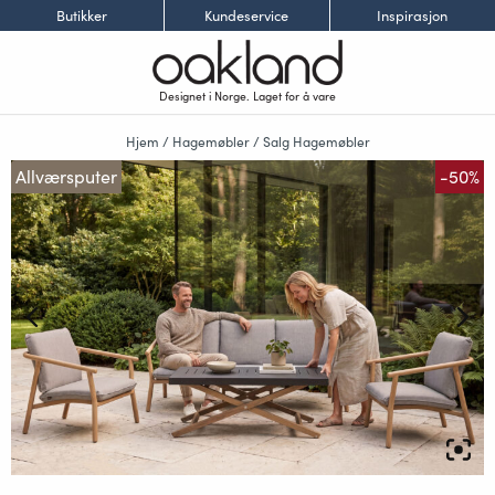
Butikker
Kundeservice
Inspirasjon
Designet i Norge. Laget for å vare
Hjem
/
Hagemøbler
/
Salg Hagemøbler
Allværsputer
-50%