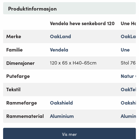
Produktinformasjon
Vendela heve senkebord 120
Une Ha
Merke
OakLand
OakLan
Familie
Vendela
Une
Dimensjoner
120 x 65 x H40-65cm
Stol 76 
Putefarge
Natur O
Tekstil
OakTeks
Rammefarge
Oakshield
Oakshie
Rammematerial
Aluminium
Alumin
Vis mer