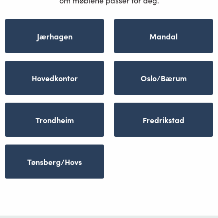
om møblene passer for deg.
Jærhagen
Mandal
Hovedkontor
Oslo/Bærum
Trondheim
Fredrikstad
Tønsberg/Hovs