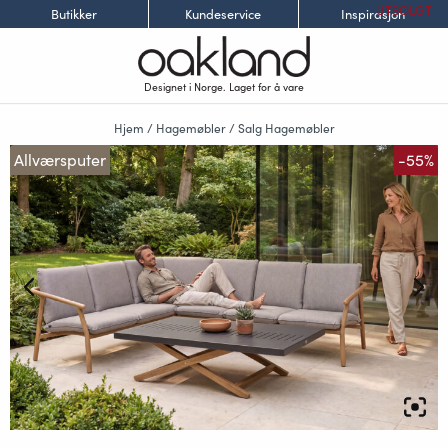
UTSOLGT
Butikker
Kundeservice
Inspirasjon
Designet i Norge. Laget for å vare
Hjem
/
Hagemøbler
/
Salg Hagemøbler
Allværsputer
-55%