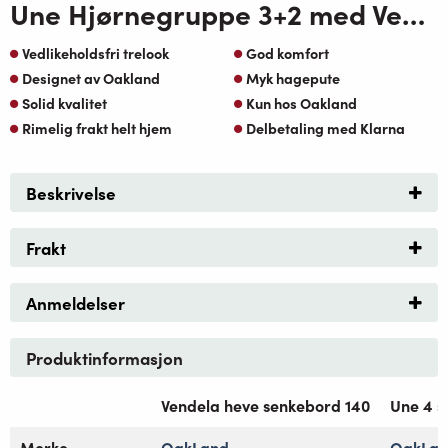
Une Hjørnegruppe 3+2 med Vendela heve senkebord 140 Oakshield med Natur Oaktekstil
Vedlikeholdsfri trelook
God komfort
Designet av Oakland
Myk hagepute
Solid kvalitet
Kun hos Oakland
Rimelig frakt helt hjem
Delbetaling med Klarna
Beskrivelse
Frakt
Anmeldelser
Produktinformasjon
Vendela heve senkebord 140
Une 4 s
Merke
OakLand
OakLa