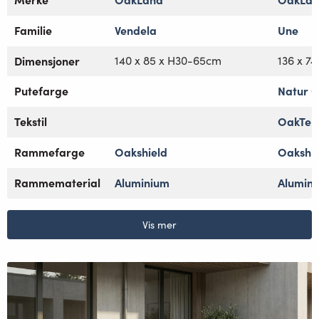
Familie
Vendela
Une
Dimensjoner
140 x 85 x H30-65cm
136 x 7
Putefarge
Natur O
Tekstil
OakTeks
Rammefarge
Oakshield
Oakshie
Rammematerial
Aluminium
Alumin
Vis mer