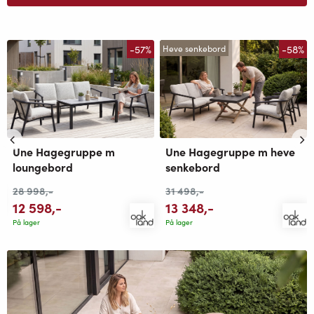
-57%
-58%
Heve senkebord
Une Hagegruppe m
Une Hagegruppe m heve
loungebord
senkebord
28 998
,-
31 498
,-
12 598
,-
13 348
,-
På lager
På lager