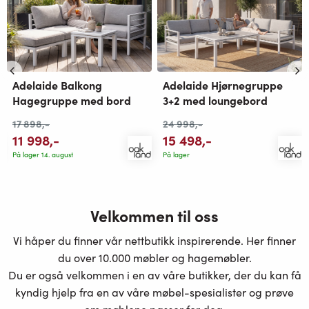
Adelaide Balkong
Adelaide Hjørnegruppe
Hagegruppe med bord
3+2 med loungebord
17 898
,-
24 998
,-
11 998
,-
15 498
,-
På lager 14. august
På lager
Velkommen til oss
Vi håper du finner vår nettbutikk inspirerende. Her finner
du over 10.000 møbler og hagemøbler.
Du er også velkommen i en av våre butikker, der du kan få
kyndig hjelp fra en av våre møbel-spesialister og prøve