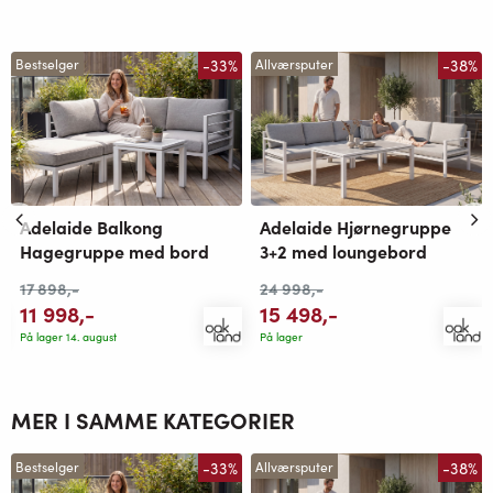
-33%
-38%
Bestselger
Allværsputer
Adelaide Balkong
Adelaide Hjørnegruppe
Hagegruppe med bord
3+2 med loungebord
17 898
,-
24 998
,-
11 998
,-
15 498
,-
På lager 14. august
På lager
MER I SAMME KATEGORIER
-33%
-38%
Bestselger
Allværsputer