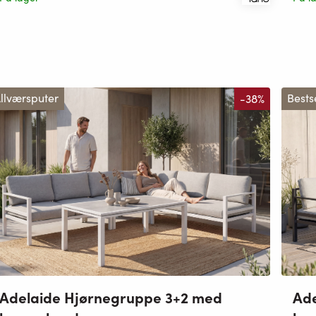
llværsputer
-38%
Bests
Adelaide Hjørnegruppe 3+2 med
Ade