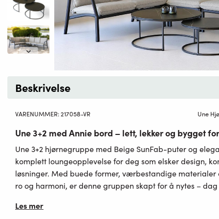
Beskrivelse
VARENUMMER:
217058-VR
Une Hj
Une 3+2 med Annie bord – lett, lekker og bygget f
Une 3+2 hjørnegruppe med Beige SunFab-puter og elega
komplett loungeopplevelse for deg som elsker design, ko
løsninger. Med buede former, værbestandige materialer 
ro og harmoni, er denne gruppen skapt for å nytes – dag e
Les mer