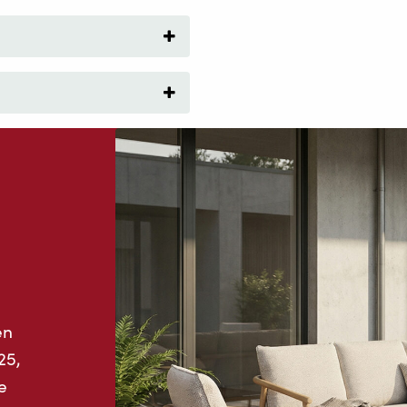
en
25,
e