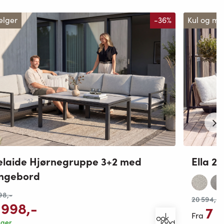
elger
-36%
Kul og m
laide Hjørnegruppe 3+2 med
Ella 2
ungebord
98
,-
20 594
,-
 998
,-
7 
Fra
ager