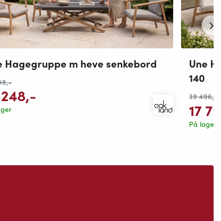
e Hagegruppe m heve senkebord
Une H
140
98
,-
 248
,-
39 496
,-
17 7
ager
På lager