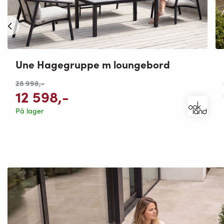
Une Hagegruppe m loungebord
28 998
,-
12 598
,-
På lager