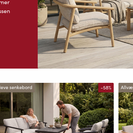
rmer
ssen
eve senkebord
-58%
Allvæ