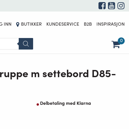
DETTE PRODUKTET ER FOR TIDEN UTSOLGT OG UTILGJENGELIG.
G INN
BUTIKKER
KUNDESERVICE
B2B
INSPIRASJON
0
ruppe m settebord D85-
Delbetaling med Klarna