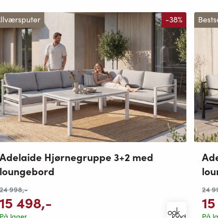
llværsputer
-38%
Bests
Adelaide Hjørnegruppe 3+2 med
Ade
loungebord
lo
24 998
,-
24 9
15 498
,-
15
På lager
På l