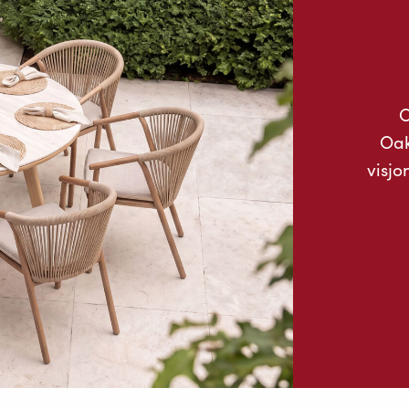
O
Oak
visjo