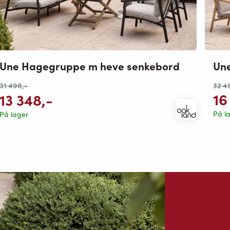
Un
Une Hagegruppe m heve senkebord
32 4
31 498
,-
16
13 348
,-
På l
På lager