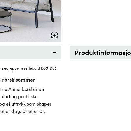
Produktinformasj
ørnegruppe m settebord D85-D65
or norsk sommer
nte Annie bord er en
mfort og praktiske
og et uttrykk som skaper
tter dag, år etter år.