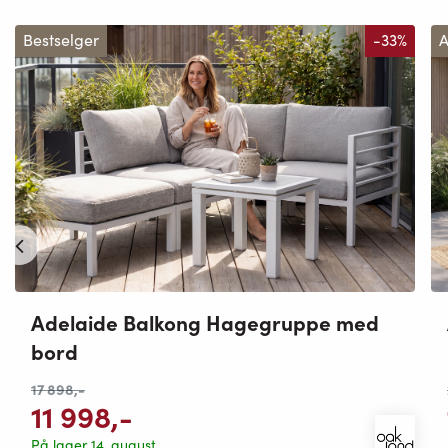
Bestselger
-33%
A
Adelaide Balkong Hagegruppe med
bord
17 898
,-
11 998
,-
På lager 14. august