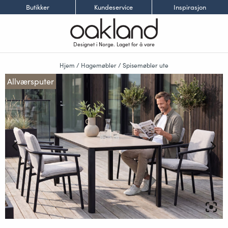
Butikker
Kundeservice
Inspirasjon
Designet i Norge. Laget for å vare
Hjem
/
Hagemøbler
/
Spisemøbler ute
Allværsputer