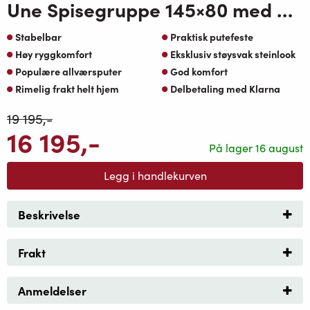
Une Spisegruppe 145×80 med 4 Une spisestoler greige oaktekstil puter natur travertin topp-koks ramme
Stabelbar
Praktisk putefeste
Høy ryggkomfort
Eksklusiv støysvak steinlook
Populære allværsputer
God komfort
Rimelig frakt helt hjem
Delbetaling med Klarna
19 195
,-
16 195
,-
På lager 16 august
Legg i handlekurven
Beskrivelse
Frakt
Anmeldelser