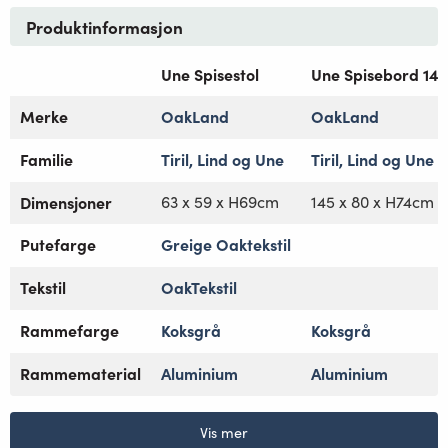
Produktinformasjon
Une Spisestol
Une Spisebord 14
Merke
OakLand
OakLand
Familie
Tiril, Lind og Une
Tiril, Lind og Une
Dimensjoner
63 x 59 x H69cm
145 x 80 x H74cm
Putefarge
Greige Oaktekstil
Tekstil
OakTekstil
Rammefarge
Koksgrå
Koksgrå
Rammematerial
Aluminium
Aluminium
Vis mer