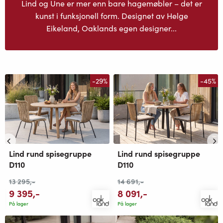
Lind og Une er mer enn bare hagemøbler – det er
kunst i funksjonell form. Designet av Helge
Eikeland, Oaklands egen designer...
-29%
-45%
Lind rund spisegruppe
Lind rund spisegruppe
D110
D110
13 295
,-
14 691
,-
9 395
,-
8 091
,-
På lager
På lager