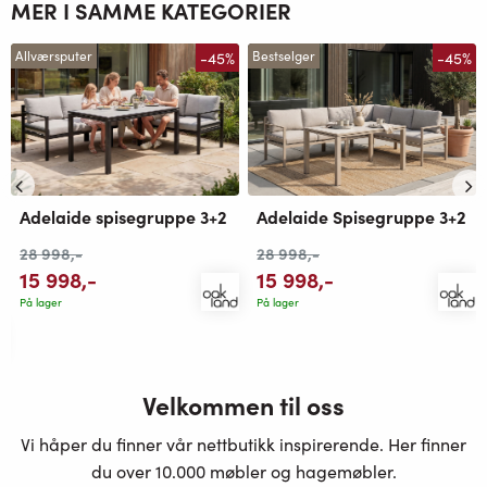
MER I SAMME KATEGORIER
-45%
-45%
Allværsputer
Bestselger
Adelaide spisegruppe 3+2
Adelaide Spisegruppe 3+2
28 998
,-
28 998
,-
15 998
,-
15 998
,-
På lager
På lager
Velkommen til oss
Vi håper du finner vår nettbutikk inspirerende. Her finner
du over 10.000 møbler og hagemøbler.