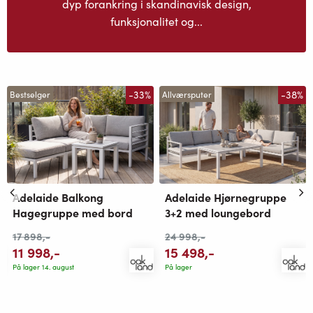
dyp forankring i skandinavisk design,
funksjonalitet og...
-33%
-38%
Bestselger
Allværsputer
Adelaide Balkong
Adelaide Hjørnegruppe
Hagegruppe med bord
3+2 med loungebord
17 898
,-
24 998
,-
11 998
,-
15 498
,-
På lager 14. august
På lager