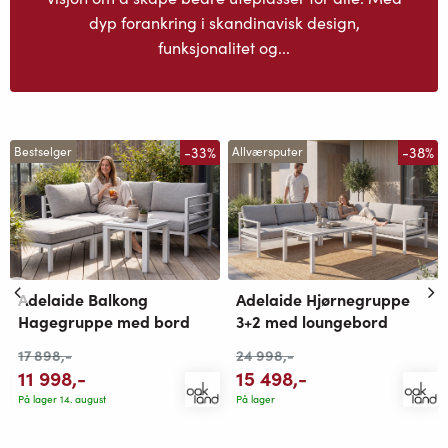
dyp forankring i skandinavisk design,
funksjonalitet og...
-33%
-38%
Bestselger
Allværsputer
Adelaide Balkong
Adelaide Hjørnegruppe
Hagegruppe med bord
3+2 med loungebord
17 898
,-
24 998
,-
11 998
,-
15 498
,-
På lager 14. august
På lager