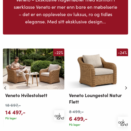
særklasse Veneto er mer enn bare en møbelserie
– det er en opplevelse av luksus, ro og tidløs
eleganse. Med sitt eksklusive design...
-22%
-24%
Veneto Hvilestolsett
Veneto Loungestol Natur
Flett
18 697
,-
14 497
,-
8 499
,-
6 499
,-
På lager
På lager