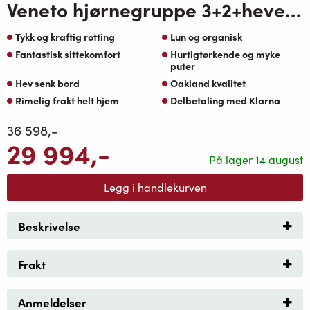
Veneto hjørnegruppe 3+2+heve senkebord natur flett-beige Sunfab puter
Tykk og kraftig rotting
Lun og organisk
Fantastisk sittekomfort
Hurtigtørkende og myke
puter
Hev senk bord
Oakland kvalitet
Rimelig frakt helt hjem
Delbetaling med Klarna
36 598
,-
29 994
,-
På lager 14 august
Legg i handlekurven
Beskrivelse
Frakt
Anmeldelser