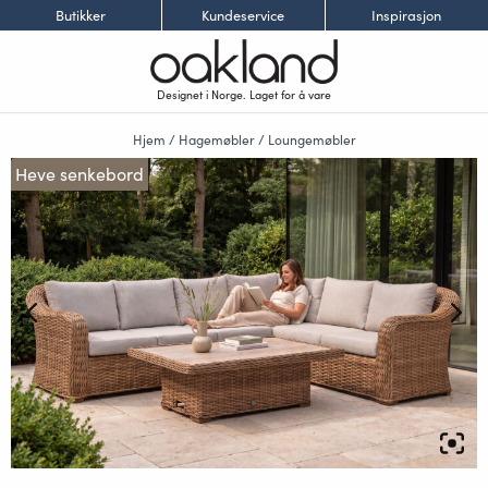
Butikker
Kundeservice
Inspirasjon
Designet i Norge. Laget for å vare
Hjem
/
Hagemøbler
/
Loungemøbler
Heve senkebord