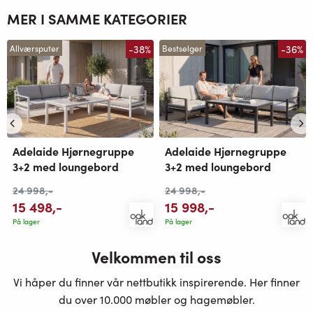
MER I SAMME KATEGORIER
-38%
-36%
Allværsputer
Bestselger
Adelaide Hjørnegruppe
Adelaide Hjørnegruppe
3+2 med loungebord
3+2 med loungebord
24 998
,-
24 998
,-
15 498
,-
15 998
,-
På lager
På lager
Velkommen til oss
Vi håper du finner vår nettbutikk inspirerende. Her finner
du over 10.000 møbler og hagemøbler.