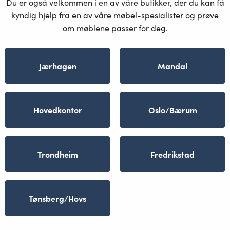
Du er også velkommen i en av våre butikker, der du kan få
kyndig hjelp fra en av våre møbel-spesialister og prøve
om møblene passer for deg.
Jærhagen
Mandal
Hovedkontor
Oslo/Bærum
Trondheim
Fredrikstad
Tønsberg/Hovs