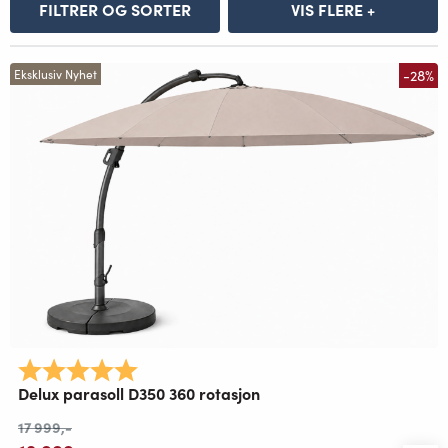
FILTRER OG SORTER
VIS FLERE +
-28%
Eksklusiv Nyhet
Karakter:
5.0 av 5 mulige
Delux parasoll D350 360 rotasjon
17 999
,-