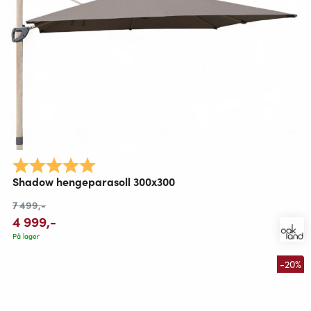
Karakter:
5.0 av 5 mulige
Shadow hengeparasoll 300x300
7 499
,-
4 999
,-
På lager
-20%