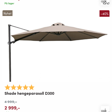
På lager
-40%
Nyhet
Karakter:
5.0 av 5 mulige
Shade hengeparasoll D300
4 999
,-
2 999
,-