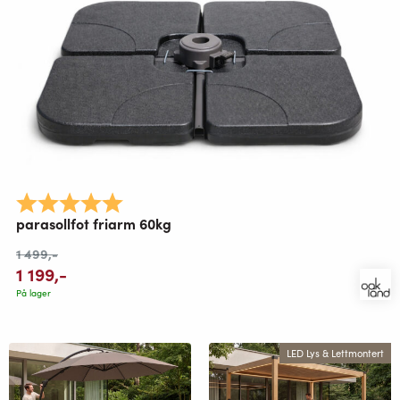
Karakter:
5.0 av 5 mulige
parasollfot friarm 60kg
1 499
,-
1 199
,-
På lager
LED Lys & Lettmontert