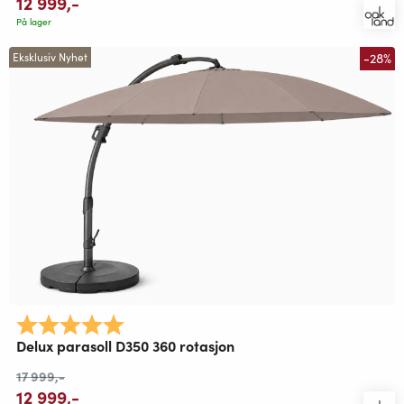
12 999
,-
På lager
-28%
Eksklusiv Nyhet
Karakter:
5.0 av 5 mulige
Delux parasoll D350 360 rotasjon
17 999
,-
12 999
,-