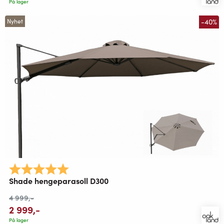
På lager
-40%
Nyhet
Karakter:
5.0 av 5 mulige
Shade hengeparasoll D300
4 999
,-
2 999
,-
På lager