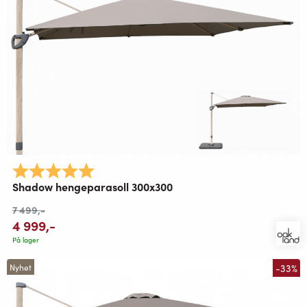
Karakter:
5.0 av 5 mulige
Shadow hengeparasoll 300x300
7 499
,-
4 999
,-
På lager
-33%
Nyhet