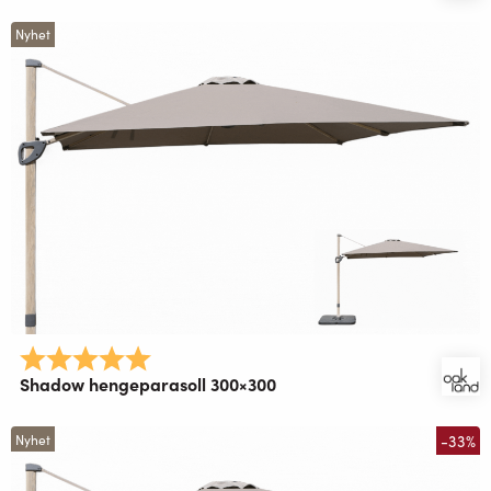
Nyhet
Karakter:
5.0 av 5 mulige
Shadow hengeparasoll 300×300
-33%
Nyhet