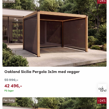
-24%
Før Salg
Oakland Sicilia Pergola 3x3m med vegger
55 996
,-
42 496
,-
På lager
-24%
Før Salg