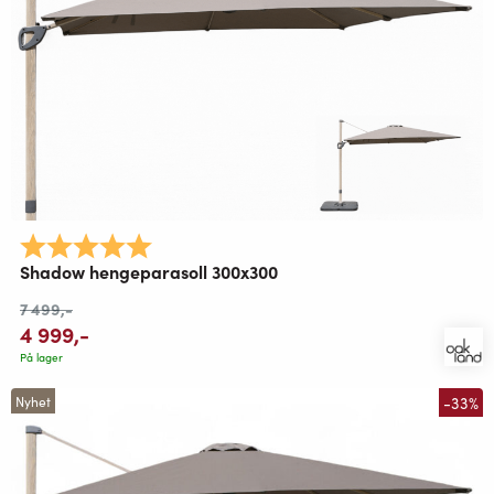
Karakter:
5.0 av 5 mulige
Shadow hengeparasoll 300x300
7 499
,-
4 999
,-
På lager
-33%
Nyhet