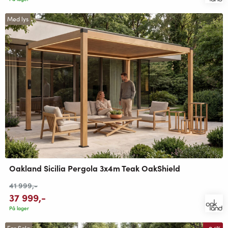
Med lys
Oakland Sicilia Pergola 3x4m Teak OakShield
41 999
,-
37 999
,-
På lager