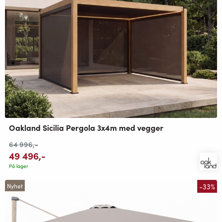
Oakland Sicilia Pergola 3x4m med vegger
64 996
,-
49 496
,-
På lager
-33%
Nyhet