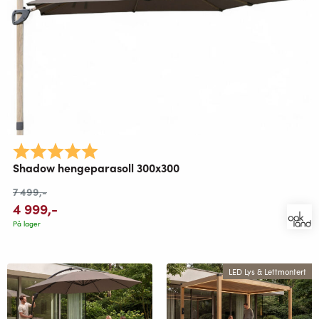
Karakter:
5.0 av 5 mulige
Shadow hengeparasoll 300x300
7 499
,-
4 999
,-
På lager
LED Lys & Lettmontert