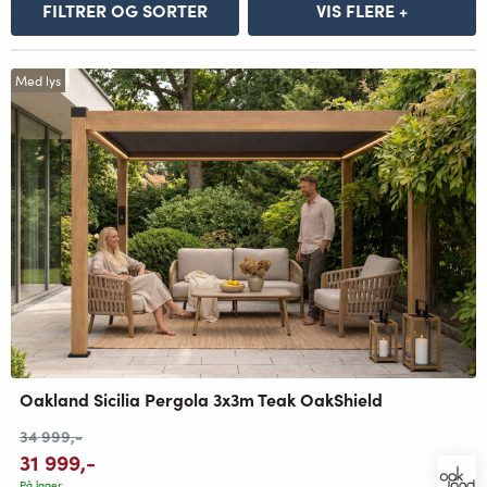
FILTRER OG SORTER
VIS FLERE +
Med lys
Oakland Sicilia Pergola 3x3m Teak OakShield
34 999
,-
31 999
,-
På lager