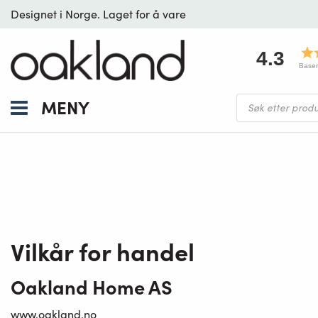
Designet i Norge. Laget for å vare
4.3
Baser
Products
MENY
search
Vilkår for handel
Oakland Home AS
www.oakland.no