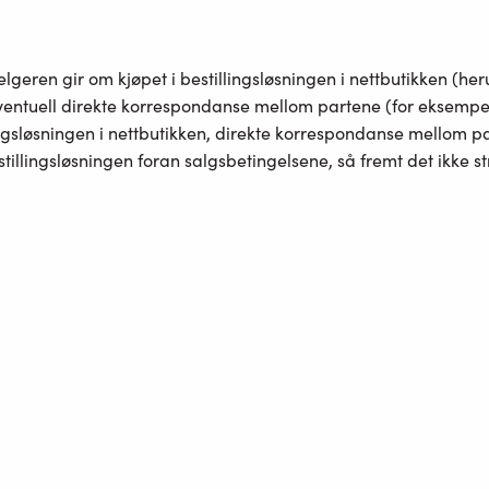
lgeren gir om kjøpet i bestillingsløsningen i nettbutikken (h
 eventuell direkte korrespondanse mellom partene (for eksempe
ngsløsningen i nettbutikken, direkte korrespondanse mellom pa
illingsløsningen foran salgsbetingelsene, så fremt det ikke s