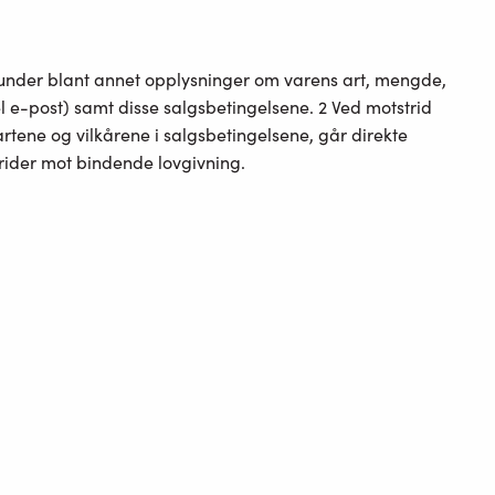
erunder blant annet opplysninger om varens art, mengde,
l e-post) samt disse salgsbetingelsene. 2 Ved motstrid
rtene og vilkårene i salgsbetingelsene, går direkte
trider mot bindende lovgivning.