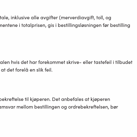
e, inklusive alle avgifter (merverdiavgift, toll, og
ene i totalprisen, gis i bestillingsløsningen før bestilling
len hvis det har forekommet skrive- eller tastefeil i tilbudet
t det forelå en slik feil.
ekreftelse til kjøperen. Det anbefales at kjøperen
 samsvar mellom bestillingen og ordrebekreftelsen, bør