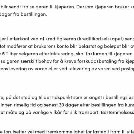
blir sendt fra selgeren til kjøperen. Dersom kjøperen bruker k
dager fra bestillingen.
skjer i etterkant ved at kredittgiveren (kredittkortselskapet) 
ortet medfører at brukerens konto blir belastet og beløpet blir
.5 Tilbyr selgeren etterfakturering, skal fakturaen til kjøperen 
selgeren særskilt behov for å kreve forskuddsbetaling fra kjøp
rens levering av varen eller ved utlevering av varen ved post
, på det sted og til det tidspunkt som er angitt i bestillingslø
 innen rimelig tid og senest 30 dager etter bestillingen fra kun
net måte og på vanlige vilkår for slik transport. Bestemmelses
e forutsetter vei med fremkommelighet for lastebil fram til ytter