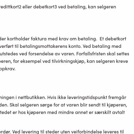
redittkort2 eller debetkort3 ved betaling, kan selgeren
sender kortholder faktura med krav om betaling. Et debetkort
 overført til betalingsmottakerens konto. Ved betaling med
utstedes ved forsendelse av varen. Forfallsfristen skal settes
eren, for eksempel ved tilvirkningskjøp, kan selgeren kreve
oppkrav.
sningen i nettbutikken. Hvis ikke leveringstidspunkt fremgår
den. Skal selgeren sørge for at varen blir sendt til kjøperen,
stedet er hos kjøperen med mindre annet er særskilt avtalt
dør. Ved levering til steder uten veiforbindelse leveres til