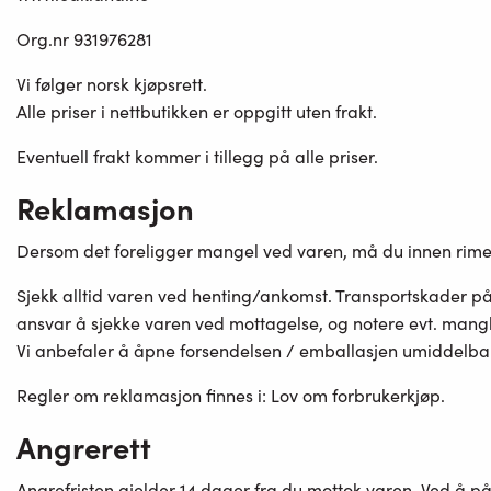
Org.nr 931976281
Vi følger norsk kjøpsrett.
Alle priser i nettbutikken er oppgitt uten frakt.
Eventuell frakt kommer i tillegg på alle priser.
Reklamasjon
Dersom det foreligger mangel ved varen, må du innen rimelig
Sjekk alltid varen ved henting/ankomst. Transportskader på
ansvar å sjekke varen ved mottagelse, og notere evt. mang
Vi anbefaler å åpne forsendelsen / emballasjen umiddelbart 
Regler om reklamasjon finnes i: Lov om forbrukerkjøp.
Angrerett
Angrefristen gjelder 14 dager fra du mottok varen. Ved å p