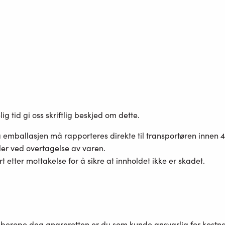
 tid gi oss skriftlig beskjed om dette.
 emballasjen må rapporteres direkte til transportøren innen 4
ler ved overtagelse av varen.
etter mottakelse for å sikre at innholdet ikke er skadet.
åberope deg angreretten er du som kunde ansvarlig for kostnad