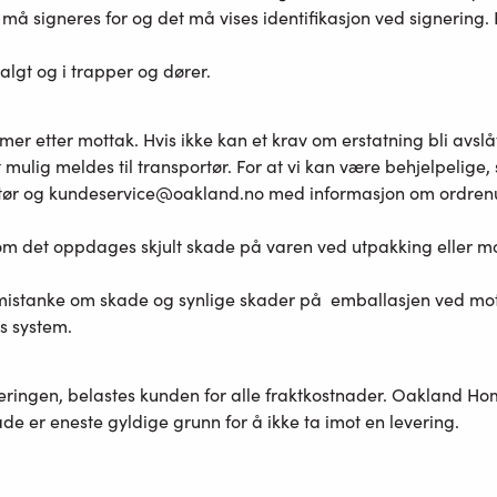
å signeres for og det må vises identifikasjon ved signering. 
algt og i trapper og dører.
mer etter mottak. Hvis ikke kan et krav om erstatning bli avslå
mulig meldes til transportør. For at vi kan være behjelpelige, 
tør og
kundeservice@oakland.no
med informasjon om ordren
om det oppdages skjult skade på varen ved utpakking eller mo
mistanke om skade og synlige skader på emballasjen ved motta
s system.
veringen, belastes kunden for alle fraktkostnader. Oakland Hom
e er eneste gyldige grunn for å ikke ta imot en levering.