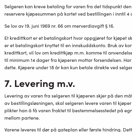
Selgeren kan kreve betaling for varen fra det tidspunkt den 
reservere kjøpesummen på kortet ved bestillingen i inntil 4 
Se lov av 19. juni 1969 nr. 66 om merverdiavgift § 16.
Et kredittkort er et betalingskort hvor oppgjøret for kjøpet 
er et betalingskort knyttet til en innskuddskonto. Bruk av k
kredittkort, vil lov om kredittkjøp m.m. komme til anvendelse
til minimum 14 dager fra kjøperen mottar forsendelsen. Har 
dette. Kjøpere under 18 år kan kun betale direkte ved selge
7. Levering m.v.
Levering av varen fra selgeren til kjøperen skjer på den måte
av bestillingsløsningen, skal selgeren levere varen til kjøper
plikter han å få varen fraktet til bestemmelsesstedet på eg
mellom partene.
Varene leveres til dør på gateplan eller første hindring. Dett