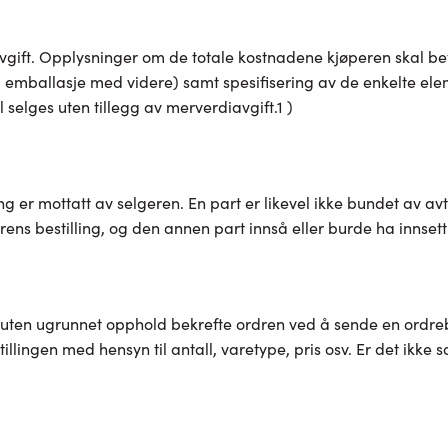
vgift. Opplysninger om de totale kostnadene kjøperen skal betal
 emballasje med videre) samt spesifisering av de enkelte element
 selges uten tillegg av merverdiavgift.1 )
 er mottatt av selgeren. En part er likevel ikke bundet av avta
erens bestilling, og den annen part innså eller burde ha innsett a
n uten ugrunnet opphold bekrefte ordren ved å sende en ordreb
llingen med hensyn til antall, varetype, pris osv. Er det ikke