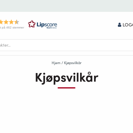
LOG
t på 462 stemmer
Hjem
/ Kjøpsvilkår
Kjøpsvilkår