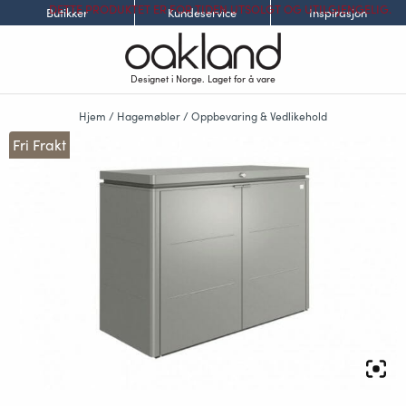
DETTE PRODUKTET ER FOR TIDEN UTSOLGT OG UTILGJENGELIG.
Butikker
Kundeservice
Inspirasjon
Designet i Norge. Laget for å vare
Hjem
/
Hagemøbler
/
Oppbevaring & Vedlikehold
Fri Frakt