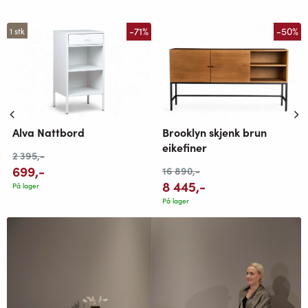
-71%
-50%
1 stk
Alva Nattbord
Brooklyn skjenk brun
eikefiner
2 395
,-
699
,-
16 890
,-
8 445
,-
På lager
På lager