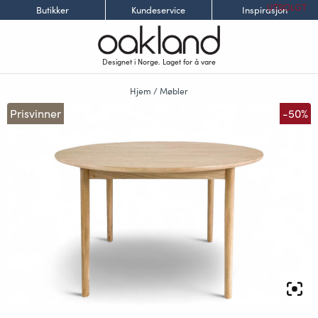
UTSOLGT
Butikker
Kundeservice
Inspirasjon
Designet i Norge. Laget for å vare
Hjem
/
Møbler
Prisvinner
-50%