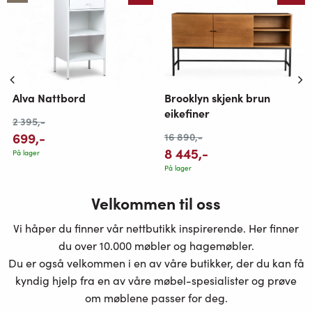
Alva Nattbord
Brooklyn skjenk brun
eikefiner
2 395
,-
699
,-
16 890
,-
8 445
,-
På lager
På lager
Velkommen til oss
Vi håper du finner vår nettbutikk inspirerende. Her finner
du over 10.000 møbler og hagemøbler.
Du er også velkommen i en av våre butikker, der du kan få
kyndig hjelp fra en av våre møbel-spesialister og prøve
om møblene passer for deg.