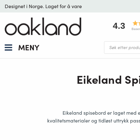
Designet i Norge. Laget for å vare
4.3
Baser
Products
MENY
search
Eikeland Sp
Eikeland spisebord
er laget med e
kvalitetsmaterialer og tidløst uttrykk
pass