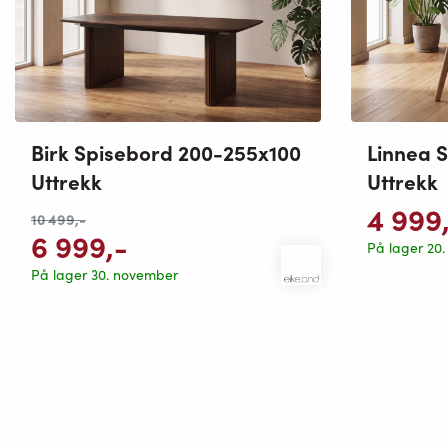
Birk Spisebord 200-255x100
Linnea 
Uttrekk
Uttrekk
4 999
10 499
,-
6 999
,-
På lager 20
På lager 30. november