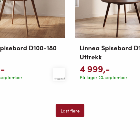
Spisebord D100-180
Linnea Spisebord D
Uttrekk
,-
4 999
,-
. september
På lager 20. september
Last flere