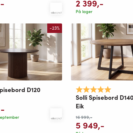
,-
2 399
,-
På lager
-23%
pisebord D120
Karakter:
5.0 av 5 
Solli Spisebord D14
Eik
,-
16 999
,-
 september
5 949
,-