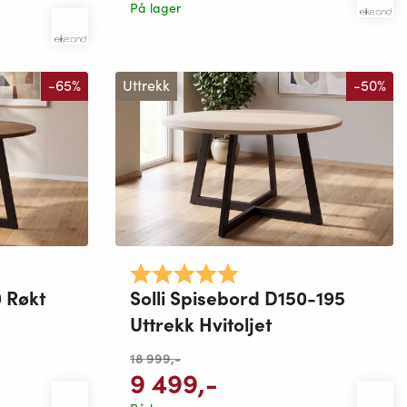
På lager
-65%
Uttrekk
-50%
mulige
Karakter:
5.0 av 5 mulige
0 Røkt
Solli Spisebord D150-195
Uttrekk Hvitoljet
18 999
,-
9 499
,-