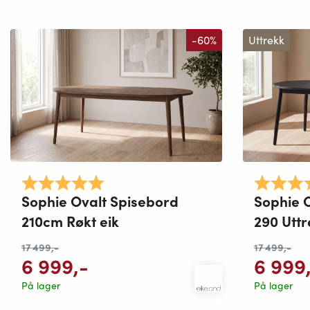
-60%
Uttrekk
Karakter:
5.0 av 5 mulige
Karakter:
Sophie Ovalt Spisebord
Sophie O
210cm Røkt eik
290 Uttr
17 499
,-
17 499
,-
6 999
,-
6 999
På lager
På lager