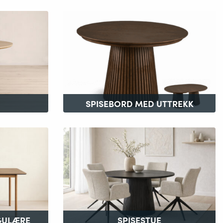
SPISEBORD MED UTTREKK
GULÆRE
SPISESTUE