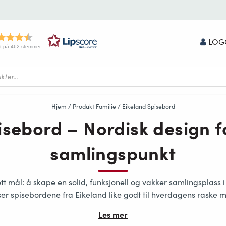
LOG
t på 462 stemmer
Hjem
/ Produkt Familie / Eikeland Spisebord
isebord – Nordisk design 
samlingspunkt
tt mål: å skape en
solid, funksjonell og vakker samlingsplass
i
er spisebordene fra Eikeland like godt til hverdagens raske må
Les mer