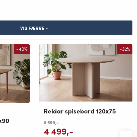
VIS FÆRRE -
-40%
-32%
Reidar spisebord 120x75
mulige
x90
6 599
,-
4 499
,-