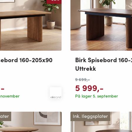
isebord 160-205x90
Birk Spisebord 160
Uttrekk
9 699
,-
,-
5 999
,-
. november
På lager 5. september
later
Ink. Ileggsplater