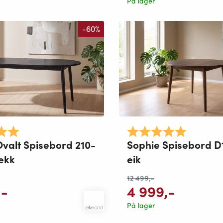
På lager
-60%
5.0 av 5 mulige
Karakter:
5.0 av 5 
valt Spisebord 210-
Sophie Spisebord D
ekk
eik
12 499
,-
,-
4 999
,-
På lager