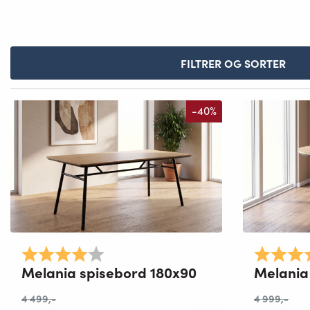
FILTRER OG SORTER
-40%
Karakter:
4.0 av 5 mulige
Karakter:
Melania spisebord 180x90
Melania
4 499
,-
4 999
,-