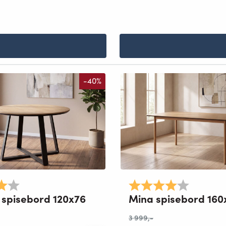
-40%
4.0 av 5 mulige
Karakter:
4.0 av 5 
 spisebord 120x76
Mina spisebord 160
3 999
,-