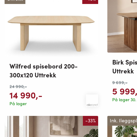
Birk Sp
Wilfred spisebord 200-
Uttrekk
300x120 Uttrekk
9 699
,-
24 990
,-
5 999
14 990
,-
På lager 30
På lager
-33%
Ink. Ileggsp