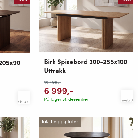
Birk Spisebord 200-255x100
-205x90
Uttrekk
10 499
,-
6 999
,-
På lager 31. desember
Ink. Ileggsplater