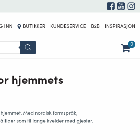
G INN
BUTIKKER
KUNDESERVICE
B2B
INSPIRASJON
0
for hjemmets
 hjemmet. Med
nordisk formspråk,
ltider som til lange kvelder med gjester.