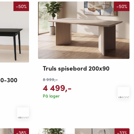
-50%
-50%
Truls spisebord 200x90
mulige
10-300
8 999
,-
4 499
,-
På lager
-38%
-33%