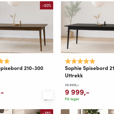
-50%
5.0 av 5 mulige
Karakter:
5.0 av 5 
Spisebord 210-300
Sophie Spisebord 2
Uttrekk
19 999
,-
,-
9 999
,-
På lager
-38%