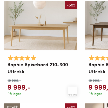
-50%
Karakter:
5.0 av 5 mulige
Karakter:
Sophie Spisebord 210-300
Sophie 
Uttrekk
Uttrekk
19 999
,-
19 999
,-
9 999
,-
9 999
På lager
På lager
Uttrekk
-40%