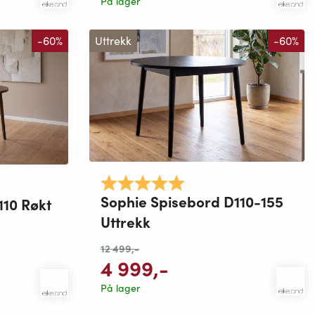
På lager
-60%
Uttrekk
-60%
Karakter:
5.0 av 5 mulige
mulige
Sophie Spisebord D110-155
110 Røkt
Uttrekk
12 499
,-
4 999
,-
På lager