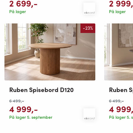
2 699
,-
2 999
På lager
På lager
-23%
Ruben Spisebord D120
Ruben S
6 499
,-
6 499
,-
4 999
,-
4 999
På lager 5. september
På lager 5.