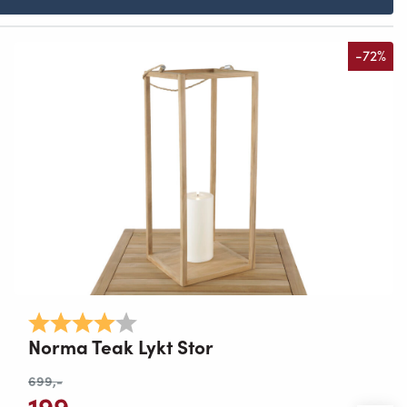
-72%
Karakter:
4.0 av 5 mulige
Norma Teak Lykt Stor
699
,-
199
,-