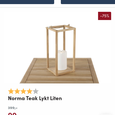
-75%
Karakter:
4.0 av 5 mulige
Norma Teak Lykt Liten
399
,-
99
,-