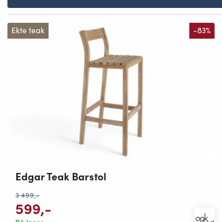
Ekte teak
-83%
Edgar Teak Barstol
3 499
,-
599
,-