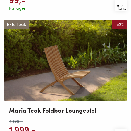
På lager
Ekte teak
-52%
Maria Teak Foldbar Loungestol
4 199
,-
1 999
,-