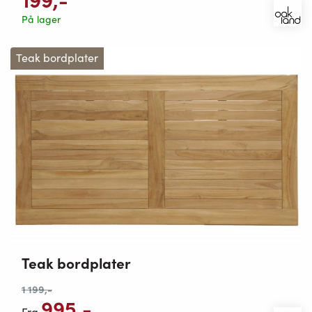
På lager
Teak bordplater
Teak bordplater
1 199
,-
995
,-
Fra