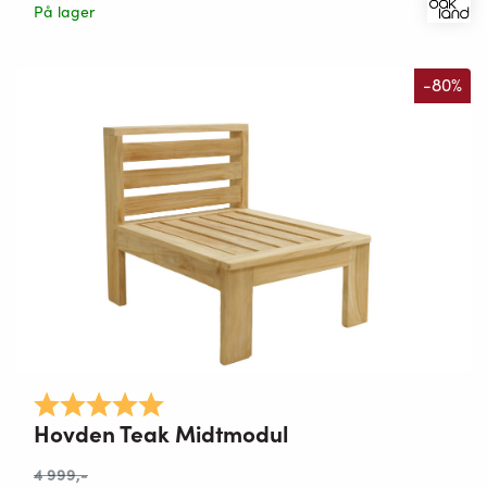
På lager
-80%
Karakter:
5.0 av 5 mulige
Hovden Teak Midtmodul
4 999
,-