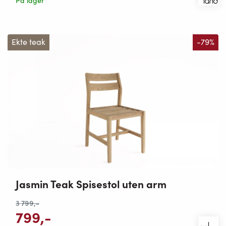
På lager
Ekte teak
-79%
Jasmin Teak Spisestol uten arm
3 799
,-
799
,-