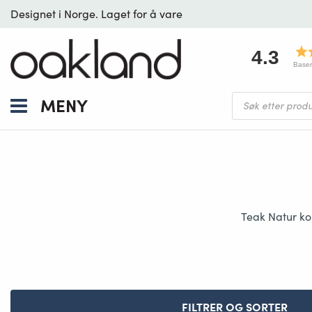
Designet i Norge. Laget for å vare
4.3
Baser
Products
MENY
search
Teak Natur kom
FILTRER OG SORTER