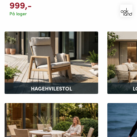
999
,-
På lager
HAGEHVILESTOL
L