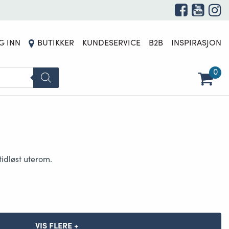
G INN
BUTIKKER
KUNDESERVICE
B2B
INSPIRASJON
0
tidløst uterom.
VIS FLERE +