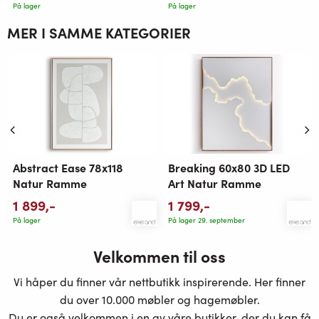
På lager
På lager
MER I SAMME KATEGORIER
Breaking 60x80 3D LED
Abstract Ease 78x118
Art Natur Ramme
Natur Ramme
1 799
,-
1 899
,-
På lager 29. september
På lager
Velkommen til oss
Vi håper du finner vår nettbutikk inspirerende. Her finner
du over 10.000 møbler og hagemøbler.
Du er også velkommen i en av våre butikker, der du kan få