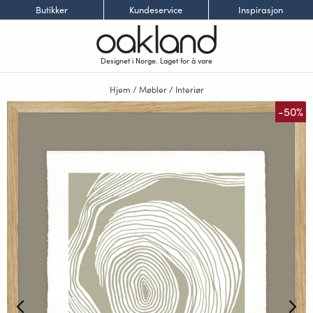
Butikker
Kundeservice
Inspirasjon
Designet i Norge. Laget for å vare
Hjem
/
Møbler
/
Interiør
-50%