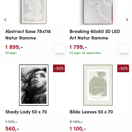
Breaking 60x80 3D LED
Abstract Ease 78x118
Art Natur Ramme
Natur Ramme
1 799
,-
1 899
,-
På lager 29. september
På lager
-50%
-50%
Shady Lady 50 x 70
Bilde Leaves 50 x 70
1 119
,-
2 199
,-
560
,-
1 100
,-