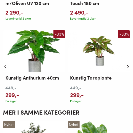
m/Oliven UV 120 cm
Touch 180 cm
2 290
,-
2 490
,-
Leveringstid 2 uker
Leveringstid 2 uker
-33%
-33%
Kunstig Taroplante
Kunstig Anthurium 40cm
449
,-
449
,-
299
,-
299
,-
På lager
På lager
MER I SAMME KATEGORIER
Nyhet
Nyhet