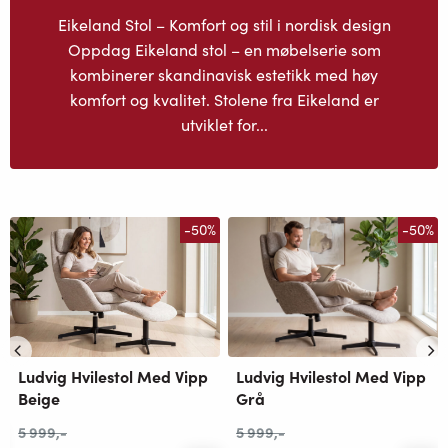
Eikeland Stol – Komfort og stil i nordisk design
Oppdag Eikeland stol – en møbelserie som
kombinerer skandinavisk estetikk med høy
komfort og kvalitet. Stolene fra Eikeland er
utviklet for...
-50%
-50%
Ludvig Hvilestol Med Vipp
Ludvig Hvilestol Med Vipp
Grå
Beige
5 999
,-
5 999
,-