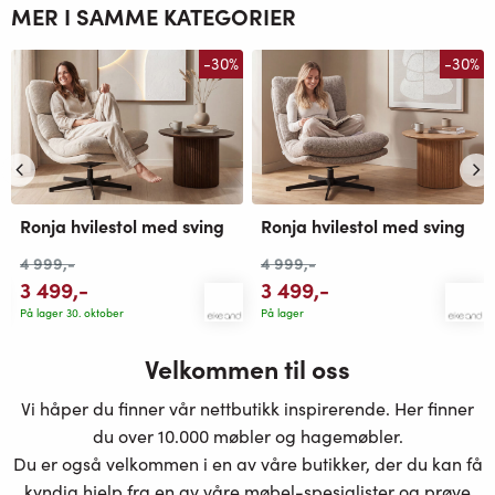
MER I SAMME KATEGORIER
-30%
-30%
Ronja hvilestol med sving
Ronja hvilestol med sving
4 999
,-
4 999
,-
3 499
,-
3 499
,-
På lager 30. oktober
På lager
Velkommen til oss
Vi håper du finner vår nettbutikk inspirerende. Her finner
du over 10.000 møbler og hagemøbler.
Du er også velkommen i en av våre butikker, der du kan få
kyndig hjelp fra en av våre møbel-spesialister og prøve