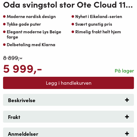
Oda svingstol stor Ote Cloud 113 Lys Beige
Moderne nordisk design
Nyhet i Eikeland-serien
Tykke gode puter
Svært gunstig pris
Elegant moderne Lys Beige
Rimelig frakt helt hjem
farge
Delbetaling med Klarna
8 899
,-
5 999
,-
På lager
Legg i handlekurven
Beskrivelse
Frakt
Anmeldelser