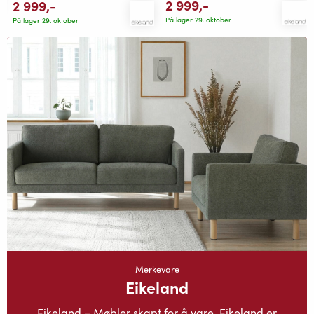
2 999
,-
2 999
,-
På lager 29. oktober
På lager 29. oktober
Merkevare
Eikeland
Eikeland – Møbler skapt for å vare Eikeland er