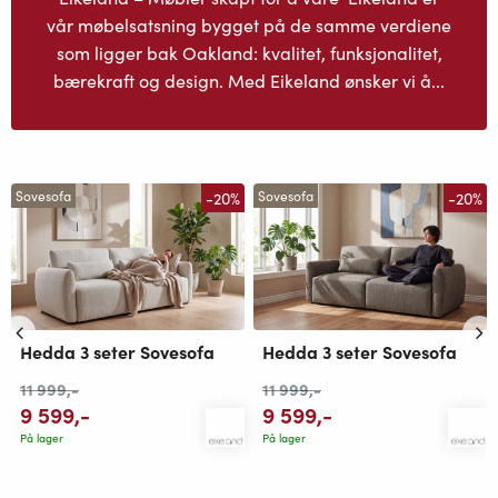
vår møbelsatsning bygget på de samme verdiene
som ligger bak Oakland: kvalitet, funksjonalitet,
bærekraft og design. Med Eikeland ønsker vi å...
-20%
-20%
Sovesofa
Sovesofa
Hedda 3 seter Sovesofa
Hedda 3 seter Sovesofa
11 999
,-
11 999
,-
9 599
,-
9 599
,-
På lager
På lager