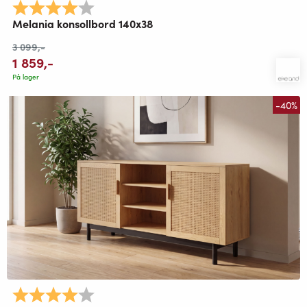
Karakter:
4.0 av 5 mulige
Melania konsollbord 140x38
3 099
,-
1 859
,-
På lager
-40%
Karakter:
4.0 av 5 mulige