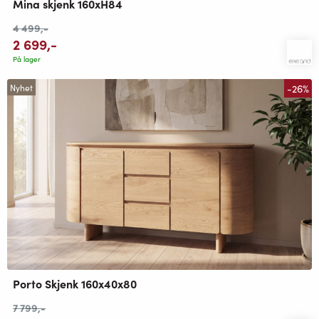
Mina skjenk 160xH84
4 499
,-
2 699
,-
På lager
-26%
Nyhet
Porto Skjenk 160x40x80
7 799
,-