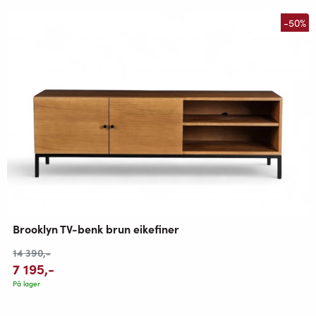
-50%
Brooklyn TV-benk brun eikefiner
14 390
,-
7 195
,-
På lager