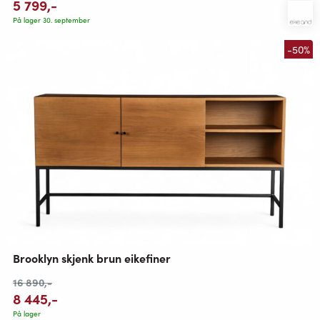
5 799
,-
På lager 30. september
-50%
Brooklyn skjenk brun eikefiner
16 890
,-
8 445
,-
På lager