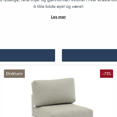
å tåle både øyet og været:
Les mer
Eksklusiv
-73%