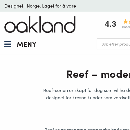
Designet i Norge. Laget for å vare
4.3
Baser
Products
MENY
search
Reef – moder
Reef-serien
er skapt for deg som vil ha de
designet for kresne kunder som verdset
Reef er en
moderne hagemøbelserie
med