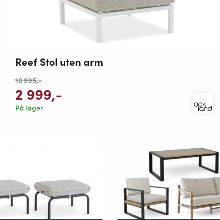
Reef Stol uten arm
10 995
,-
2 999
,-
På lager