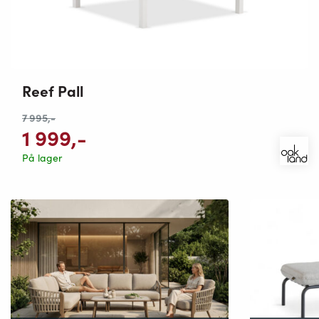
Reef Pall
7 995
,-
1 999
,-
På lager