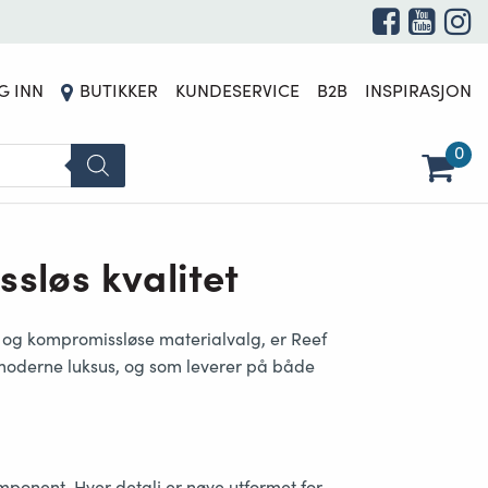
G INN
BUTIKKER
KUNDESERVICE
B2B
INSPIRASJON
0
sløs kvalitet
r og kompromissløse materialvalg
, er Reef
moderne luksus
, og som leverer på både
mponent. Hver detalj er nøye utformet for