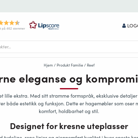
LOG
t på 462 stemmer
Hjem
/ Produkt Familie / Reef
ne eleganse og kompromis
t lille ekstra. Med sitt
stramme formspråk, eksklusive detalje
ter både estetikk og funksjon. Dette er hagemøbler som oser
komfort, holdbarhet og stil.
Designet for kresne uteplasser
 tydelige, rene linjer og gjennomført kvalitet i hver eneste ko