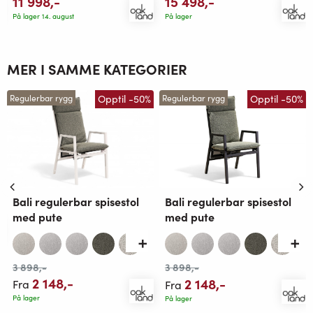
15 498
,-
11 998
,-
På lager
På lager 14. august
MER I SAMME KATEGORIER
Opptil -50%
Opptil -50%
Regulerbar rygg
Regulerbar rygg
Bali regulerbar spisestol
Bali regulerbar spisestol
med pute
med pute
3 898
,-
3 898
,-
2 148
,-
2 148
,-
Fra
Fra
På lager
På lager