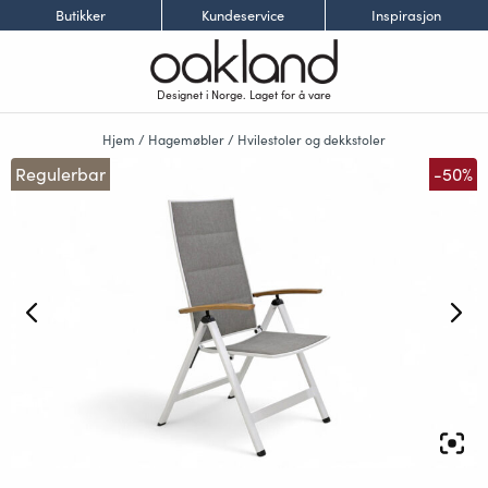
Butikker
Kundeservice
Inspirasjon
Designet i Norge. Laget for å vare
Hjem
/
Hagemøbler
/
Hvilestoler og dekkstoler
Regulerbar
-50%