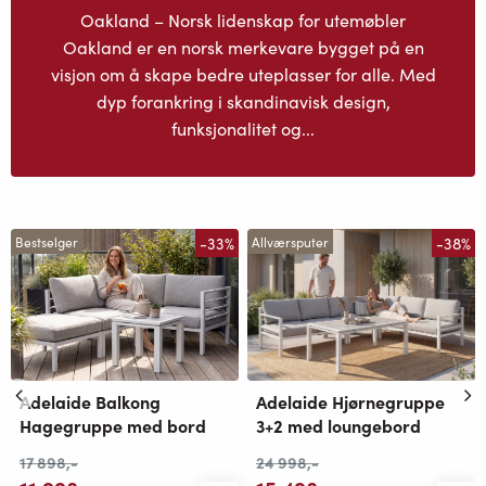
Oakland – Norsk lidenskap for utemøbler
Oakland er en norsk merkevare bygget på en
visjon om å skape bedre uteplasser for alle. Med
dyp forankring i skandinavisk design,
funksjonalitet og...
-33%
-38%
Bestselger
Allværsputer
Adelaide Hjørnegruppe
Adelaide Balkong
3+2 med loungebord
Hagegruppe med bord
24 998
,-
17 898
,-