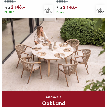
3 898
,-
3 898
,-
2 148
,-
2 148
,-
Fra
Fra
På lager
På lager
Merkevare
OakLand