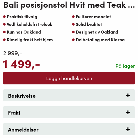
Bali posisjonstol Hvit med Teak OakShield aluminium Arm
Praktisk tilvalg
Fullfører møbelet
Vedlikeholdsfri trelook
Solid kvalitet
Kun hos Oakland
Designet av Oakland
Rimelig frakt helt hjem
Delbetaling med Klarna
2 999
,-
1 499
,-
På lager
Legg i handlekurven
Beskrivelse
Frakt
Anmeldelser