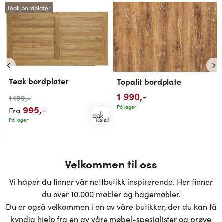
Teak bordplater
Teak bordplater
Topalit bordplate
1 990
,-
1 199
,-
995
,-
På lager
Fra
På lager
Velkommen til oss
Vi håper du finner vår nettbutikk inspirerende. Her finner
du over 10.000 møbler og hagemøbler.
Du er også velkommen i en av våre butikker, der du kan få
kyndig hjelp fra en av våre møbel-spesialister og prøve