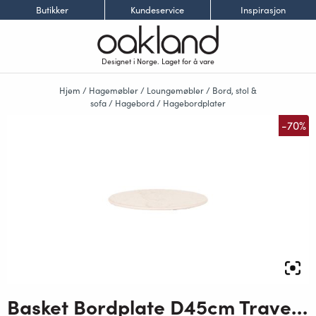
Butikker
Kundeservice
Inspirasjon
Designet i Norge. Laget for å vare
Hjem
/
Hagemøbler
/
Loungemøbler
/
Bord, stol &
sofa
/
Hagebord
/
Hagebordplater
-70%
Basket Bordplate D45cm Travertin look, Keramisk