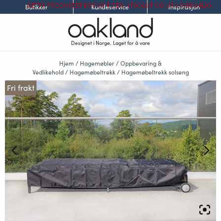
DETTE PRODUKTET ER FOR TIDEN UTSOLGT OG UTILGJENGELIG.
Butikker
Kundeservice
Inspirasjon
Designet i Norge. Laget for å vare
Hjem
/
Hagemøbler
/
Oppbevaring &
Vedlikehold
/
Hagemøbeltrekk
/
Hagemøbeltrekk solseng
Fri frakt