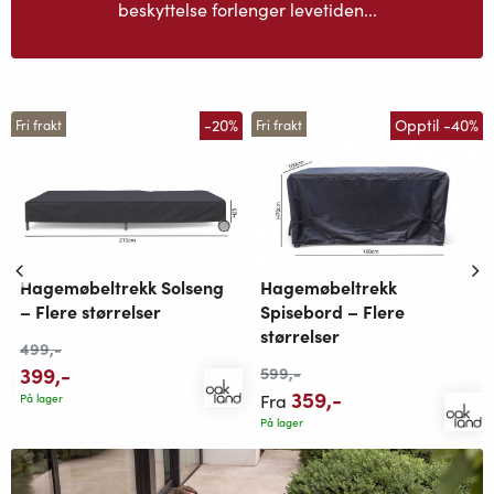
beskyttelse forlenger levetiden...
-20%
Opptil -40%
Fri frakt
Fri frakt
Hagemøbeltrekk Solseng
Hagemøbeltrekk
– Flere størrelser
Spisebord – Flere
størrelser
499
,-
399
,-
599
,-
359
,-
Fra
På lager
På lager