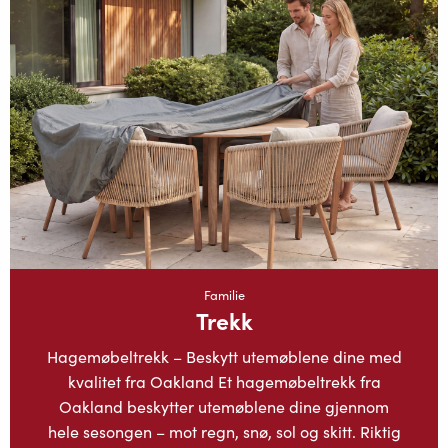
Familie
Trekk
Hagemøbeltrekk – Beskytt utemøblene dine med
kvalitet fra Oakland Et hagemøbeltrekk fra
Oakland beskytter utemøblene dine gjennom
hele sesongen – mot regn, snø, sol og skitt. Riktig