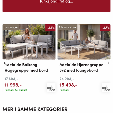
funksjonalitet og...
-33%
-38%
Bestselger
Allværsputer
Adelaide Balkong
Adelaide Hjørnegruppe
Hagegruppe med bord
3+2 med loungebord
17 898
,-
24 998
,-
11 998
,-
15 498
,-
På lager 14. august
På lager
MER I SAMME KATEGORIER