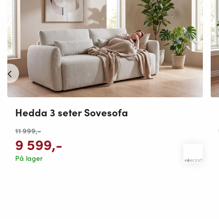
Hedda 3 seter Sovesofa
11 999
,-
9 599
,-
På lager