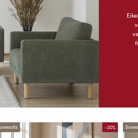
Eike
v
ve
f
ovesofa
-20%
Sove