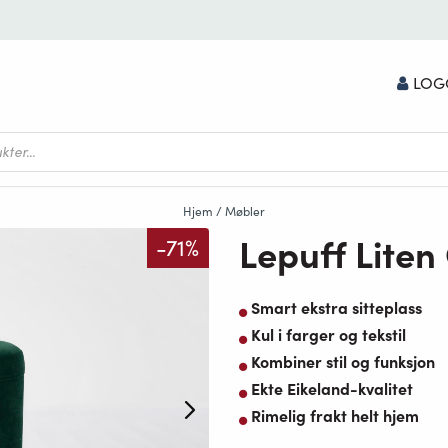
LOG
Hjem
/
Møbler
Lepuff Liten
-71%
Smart ekstra sitteplass
Kul i farger og tekstil
Kombiner stil og funksjon
Ekte Eikeland-kvalitet
Rimelig frakt helt hjem