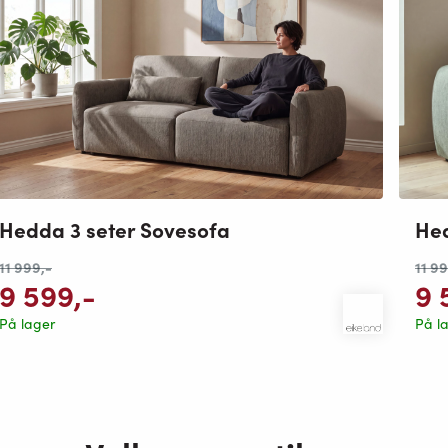
Hed
Hedda 3 seter Sovesofa
11 9
11 999
,-
9 
9 599
,-
På l
På lager