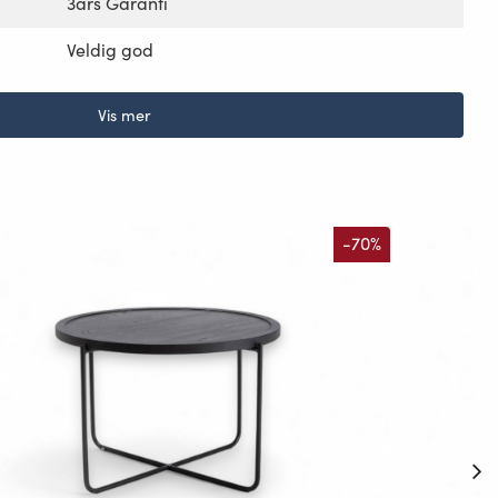
3års Garanti
Veldig god
Vis mer
-70%