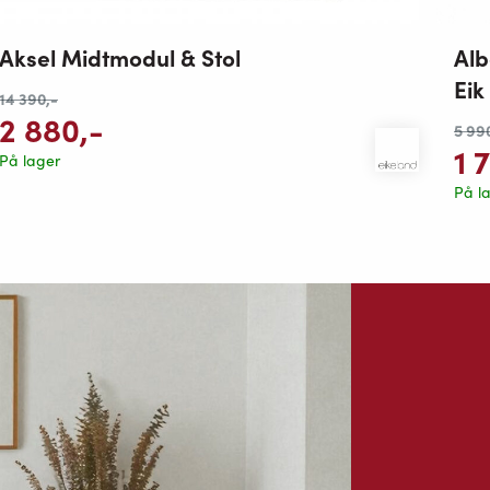
Alb
Aksel Midtmodul & Stol
Eik
14 390
,-
2 880
,-
5 99
1 
På lager
På l