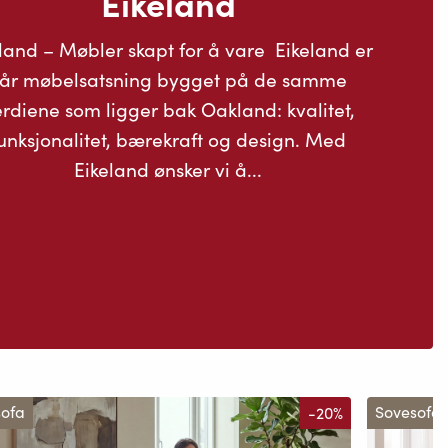
Eikeland
land – Møbler skapt for å vare Eikeland er
år møbelsatsning bygget på de samme
rdiene som ligger bak Oakland: kvalitet,
unksjonalitet, bærekraft og design. Med
Eikeland ønsker vi å...
sofa
-20%
Sovesofa