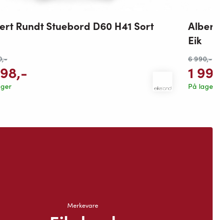
ert Rundt Stuebord D60 H41 Sort
Albert
Eik
0
,-
6 990
,-
798
,-
1 99
ager
På lager
Merkevare