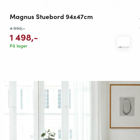
Magnus Stuebord 94x47cm
4 990
,-
1 498
,-
På lager