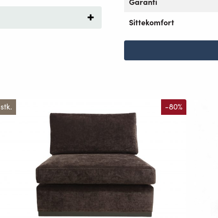
Garanti
Sittekomfort
 stk.
-80%