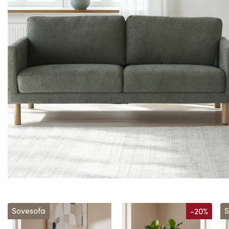
Sovesofa
-20%
S