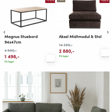
Magnus Stuebord
Aksel Midtmodul & Stol
94x47cm
14 390
,-
2 880
,-
4 990
,-
1 498
,-
På lager
På lager