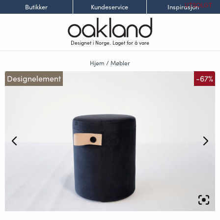
UTSOLGT
Butikker
Kundeservice
Inspirasjon
Designet i Norge. Laget for å vare
Hjem
/
Møbler
Designelement
-67%