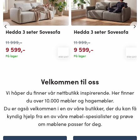
Hedda 3 seter Sovesofa
Hedda 3 seter Sovesofa
11 999
,-
11 999
,-
9 599
,-
9 599
,-
På lager
På lager
Velkommen til oss
Vi håper du finner vår nettbutikk inspirerende. Her finner
du over 10.000 møbler og hagemøbler.
Du er også velkommen i en av våre butikker, der du kan få
kyndig hjelp fra en av våre møbel-spesialister og prøve
om møblene passer for deg.