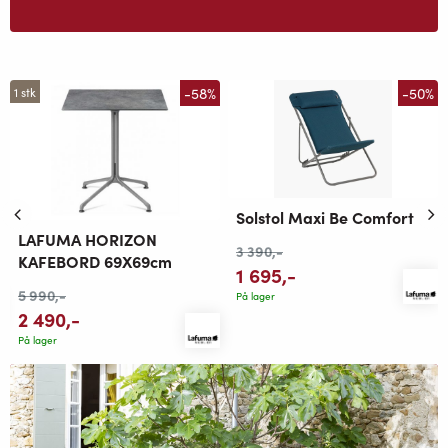
-58%
-50%
1 stk
Solstol Maxi Be Comfort
LAFUMA HORIZON
3 390
,-
KAFEBORD 69X69cm
1 695
,-
5 990
,-
På lager
2 490
,-
På lager