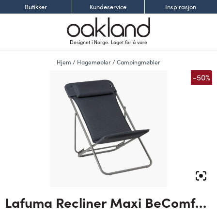
Butikker
Kundeservice
Inspirasjon
Designet i Norge. Laget for å vare
Hjem
/
Hagemøbler
/
Campingmøbler
-50%
Lafuma Recliner Maxi BeComfort Mørk grå