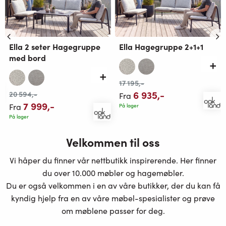
Ella 2 seter Hagegruppe
Ella Hagegruppe 2+1+1
med bord
17 195
,-
6 935
,-
20 594
,-
Fra
7 999
,-
Fra
På lager
På lager
Velkommen til oss
Vi håper du finner vår nettbutikk inspirerende. Her finner
du over 10.000 møbler og hagemøbler.
Du er også velkommen i en av våre butikker, der du kan få
kyndig hjelp fra en av våre møbel-spesialister og prøve
om møblene passer for deg.