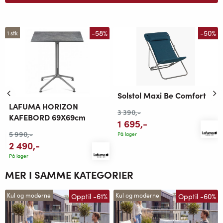
-58%
-50%
1 stk
Solstol Maxi Be Comfort
LAFUMA HORIZON
3 390
,-
KAFEBORD 69X69cm
1 695
,-
5 990
,-
På lager
2 490
,-
På lager
MER I SAMME KATEGORIER
Opptil -61%
Opptil -60%
Kul og moderne
Kul og moderne