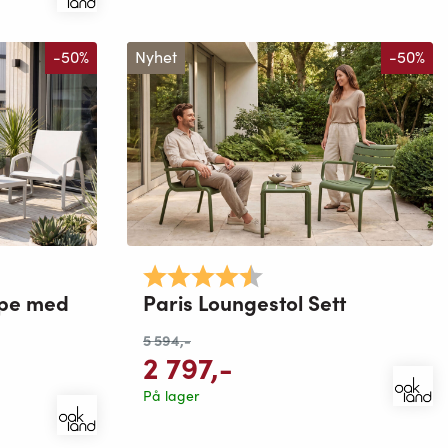
-50%
Nyhet
-50%
mulige
Karakter:
4.8 av 5 mulige
ppe med
Paris Loungestol Sett
5 594
,-
2 797
,-
På lager