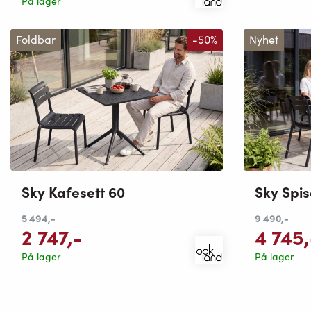
På lager
Foldbar
-50%
Nyhet
Sky Kafesett 60
Sky Spi
5 494
,-
9 490
,-
2 747
,-
4 745
På lager
På lager