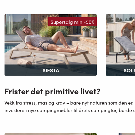
Supersalg min -50%
SIESTA
SOL
Frister det primitive livet?
Vekk fra stress, mas og krav – bare nyt naturen som den e
investere i nye campingmøbler til årets campingtur, burde du