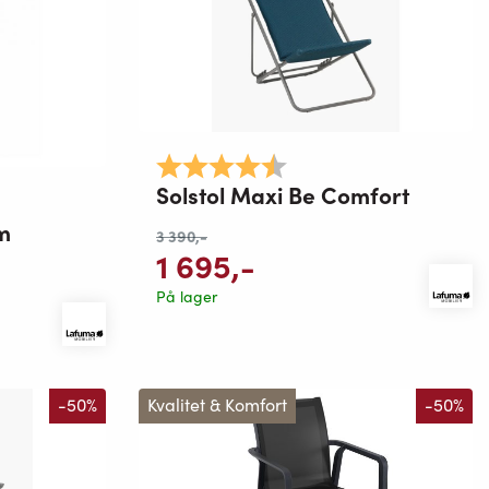
Karakter:
4.3 av 5 mulige
Solstol Maxi Be Comfort
m
3 390
,-
1 695
,-
På lager
-50%
Kvalitet & Komfort
-50%