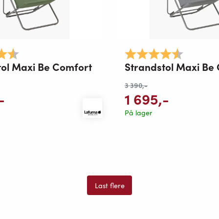
4.3 av 5 mulige
Karakter:
4.3 av 5 
tol Maxi Be Comfort
Strandstol Maxi Be
3 390
,-
-
1 695
,-
På lager
Last flere