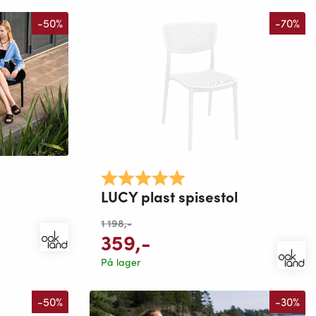
-50%
-70%
Karakter:
5.0 av 5 mulige
LUCY plast spisestol
1 198
,-
359
,-
På lager
-50%
-30%