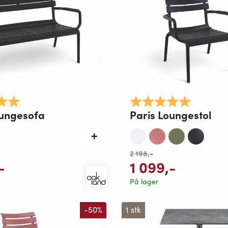
5.0 av 5 mulige
Karakter:
5.0 av 5 
oungesofa
Paris Loungestol
2 198
,-
-
1 099
,-
På lager
-50%
1 stk