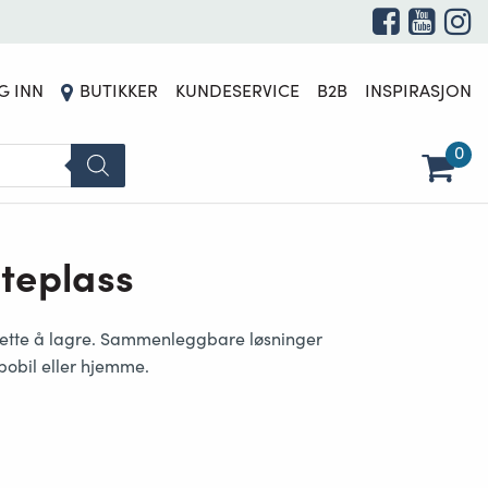
G INN
BUTIKKER
KUNDESERVICE
B2B
INSPIRASJON
0
uteplass
 lette å lagre. Sammenleggbare løsninger
 bobil eller hjemme.