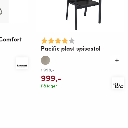
mulige
 Comfort
Karakter:
4.0 av 5 mulige
Pacific plast spisestol
1 998
,-
999
,-
På lager