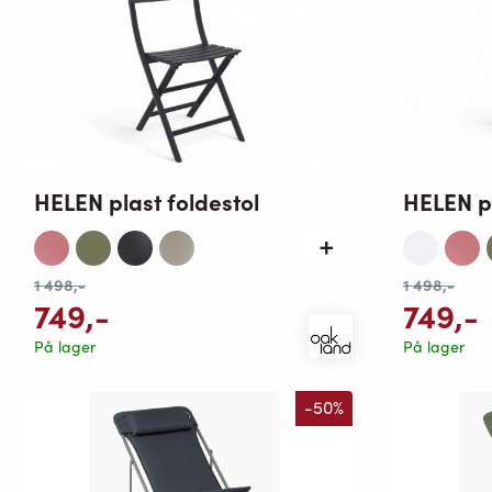
HELEN plast foldestol
HELEN pl
1 498
,-
1 498
,-
749
,-
749
,-
På lager
På lager
-50%