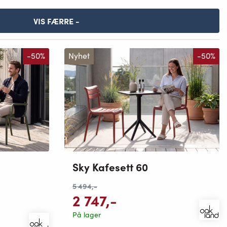
VIS FÆRRE -
-50%
Nyhet
-50%
Sky Kafesett 60
mulige
5 494
,-
2 747
,-
På lager