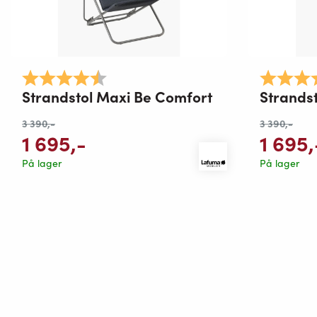
Karakter:
4.3 av 5 mulige
Karakter:
Strandstol Maxi Be Comfort
Strands
3 390
,-
3 390
,-
1 695
,-
1 695
,
På lager
På lager