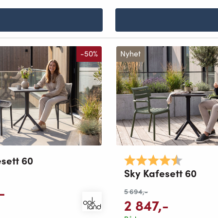
-50%
Nyhet
sett 60
Karakter:
4.8 av 5 
Sky Kafesett 60
-
5 694
,-
2 847
,-