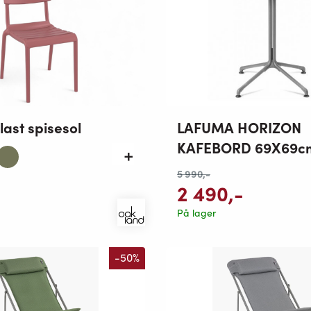
ast spisesol
LAFUMA HORIZON
KAFEBORD 69X69c
5 990
,-
2 490
,-
På lager
-50%