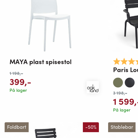
MAYA plast spisestol
Karakter:
Paris L
1 198
,-
399
,-
På lager
3 198
,-
1 599
,
På lager
Foldbart
-50%
Stablebar