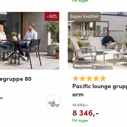
På lager
-50%
Super kvalitet
segruppe 80
Karakter:
5.0 av 5 
Pacific lounge gru
arm
,-
16 692
,-
8 346
,-
På lager