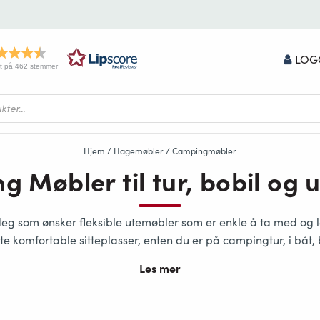
LOG
t på 462 stemmer
Hjem
/
Hagemøbler
/ Campingmøbler
 Møbler til tur, bobil og 
deg som ønsker fleksible utemøbler som er enkle å ta med og
te komfortable sitteplasser, enten du er på campingtur, i båt,
Les mer