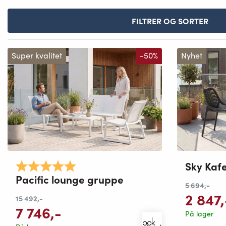
FILTRER OG SORTER
Super kvalitet
-50%
Nyhet
Sky Kafe
Karakter:
5.0 av 5 mulige
Pacific lounge gruppe
5 694
,-
2 847
,
15 492
,-
7 746
,-
På lager