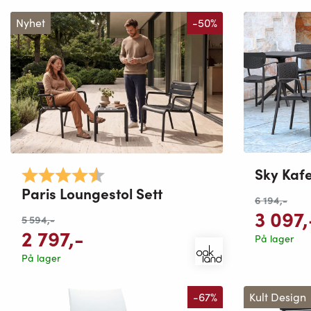
Nyhet
-50%
Sky Kafe
Karakter:
4.8 av 5 mulige
Paris Loungestol Sett
6 194
,-
3 097
,
5 594
,-
2 797
,-
På lager
På lager
-67%
Kult Design