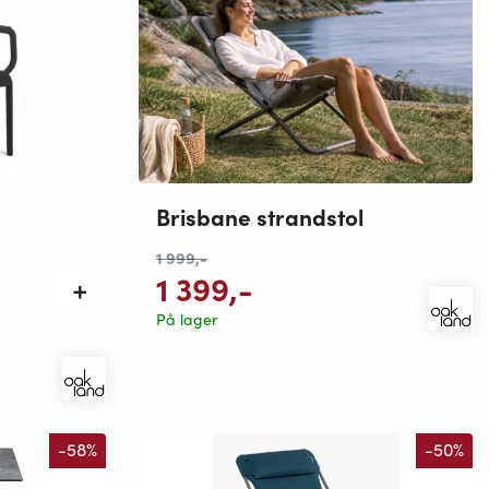
Brisbane strandstol
mulige
1 999
,-
1 399
,-
På lager
-58%
-50%