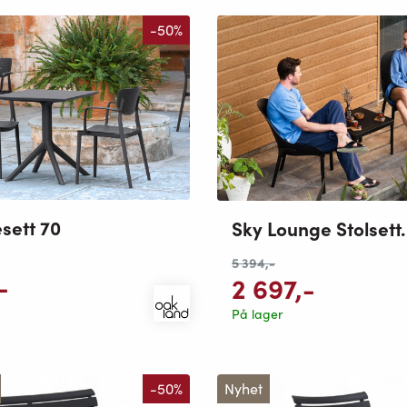
-50%
sett 70
Sky Lounge Stolsett.
5 394
,-
-
2 697
,-
På lager
-50%
Nyhet