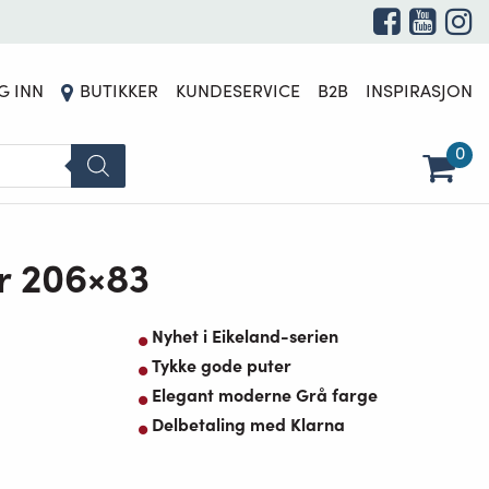
G INN
BUTIKKER
KUNDESERVICE
B2B
INSPIRASJON
0
er 206×83
Nyhet i Eikeland-serien
Tykke gode puter
Elegant moderne Grå farge
Delbetaling med Klarna