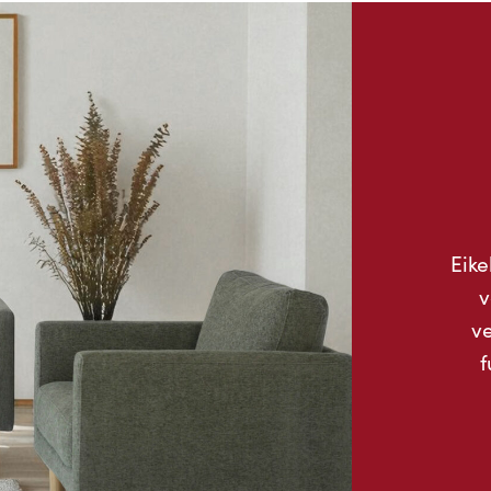
Eike
v
ve
f