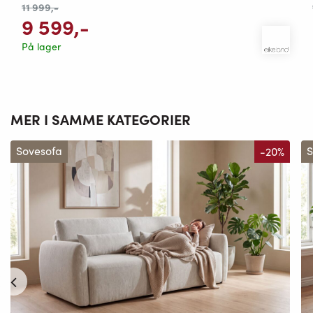
11 999
,-
9 599
,-
På lager
MER I SAMME KATEGORIER
Sovesofa
-20%
S