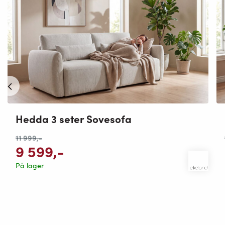
Hedda 3 seter Sovesofa
11 999
,-
9 599
,-
På lager