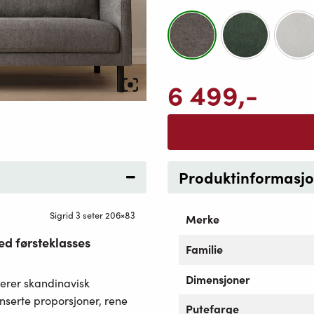
6 499
,-
Produktinformasj
Sigrid 3 seter 206×83
Merke
ed førsteklasses
Familie
Dimensjoner
nerer skandinavisk
serte proporsjoner, rene
Putefarge