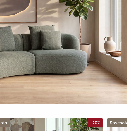
sofa
-20%
Sovesofa