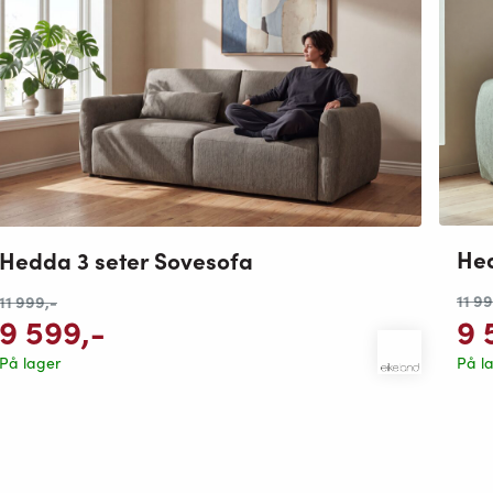
Hed
Hedda 3 seter Sovesofa
11 9
11 999
,-
9 
9 599
,-
På l
På lager