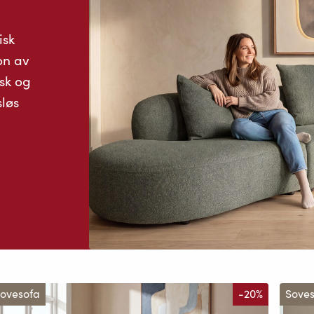
isk
on av
sk og
løs
ovesofa
-20%
Sove