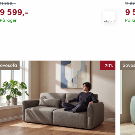
11 9
11 999
,-
9 
9 599
,-
På l
På lager
ovesofa
-20%
Sove