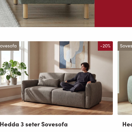
ovesofa
-20%
Sove
Hed
Hedda 3 seter Sovesofa