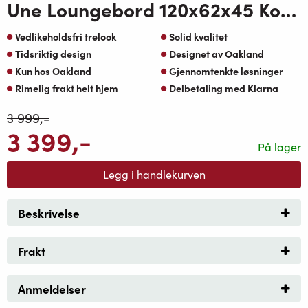
Une Loungebord 120x62x45 Koks topp med Teak OakShield aluminium
Vedlikeholdsfri trelook
Solid kvalitet
Tidsriktig design
Designet av Oakland
Kun hos Oakland
Gjennomtenkte løsninger
Rimelig frakt helt hjem
Delbetaling med Klarna
3 999
,-
3 399
,-
På lager
Legg i handlekurven
Beskrivelse
Frakt
Anmeldelser