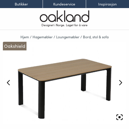
Butikker
Kundeservice
Inspirasjon
Designet i Norge. Laget for å vare
Hjem
/
Hagemøbler
/
Loungemøbler
/
Bord, stol & sofa
Oakshield