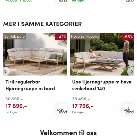
På lager 14. august
På lager
MER I SAMME KATEGORIER
-42%
-55%
Sunfab pute
Heve senkebord
Tiril regulerbar
Une Hjørnegruppe m heve
Hjørnegruppe m bord
senkebord 140
30 896
,-
39 496
,-
17 896
,-
17 796
,-
På lager
På lager
Velkommen til oss