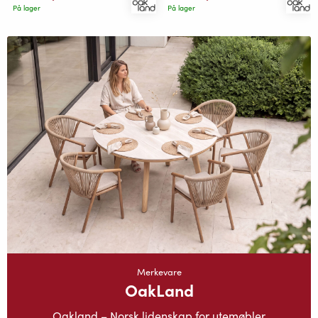
På lager
På lager
Merkevare
OakLand
Oakland – Norsk lidenskap for utemøbler