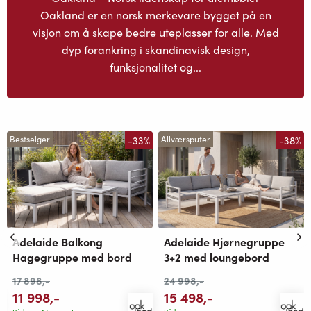
Oakland er en norsk merkevare bygget på en
visjon om å skape bedre uteplasser for alle. Med
dyp forankring i skandinavisk design,
funksjonalitet og...
-33%
-38%
Bestselger
Allværsputer
Adelaide Balkong
Adelaide Hjørnegruppe
Hagegruppe med bord
3+2 med loungebord
17 898
,-
24 998
,-
11 998
,-
15 498
,-