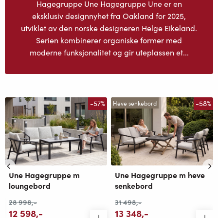
Hagegruppe Une Hagegruppe Une er en
eksklusiv designnyhet fra Oakland for 2025,
utviklet av den norske designeren Helge Eikeland.
Serien kombinerer organiske former med
moderne funksjonalitet og gir uteplassen et...
-57%
-58%
Heve senkebord
Une Hagegruppe m
Une Hagegruppe m heve
loungebord
senkebord
28 998
,-
31 498
,-
12 598
,-
13 348
,-