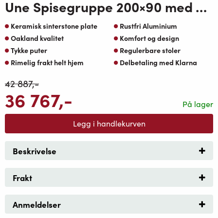
Une Spisegruppe 200×90 med Vendela reg spisestoler beige Sunfab puter koksramme Ker topp
Keramisk sinterstone plate
Rustfri Aluminium
Oakland kvalitet
Komfort og design
Tykke puter
Regulerbare stoler
Rimelig frakt helt hjem
Delbetaling med Klarna
42 887
,-
36 767
,-
På lager
Legg i handlekurven
Beskrivelse
Frakt
Anmeldelser