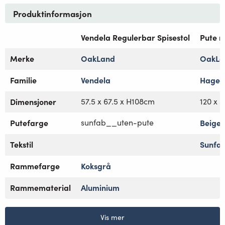
Produktinformasjon
Vendela Regulerbar Spisestol
Pute r
Merke
OakLand
OakLa
Familie
Vendela
Hagem
Dimensjoner
57.5 x 67.5 x H108cm
120 x 
Putefarge
sunfab__uten-pute
Beige 
Tekstil
Sunfa
Rammefarge
Koksgrå
Rammematerial
Aluminium
Vis mer