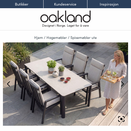
Butikker
Kundeservice
Inspirasjon
Designet i Norge. Laget for å vare
Hjem
/
Hagemøbler
/
Spisemøbler ute