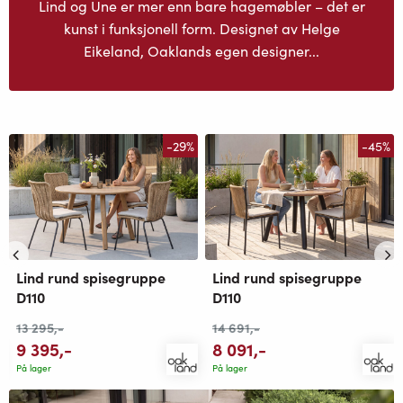
Lind og Une er mer enn bare hagemøbler – det er
kunst i funksjonell form. Designet av Helge
Eikeland, Oaklands egen designer...
-29%
-45%
Lind rund spisegruppe
Lind rund spisegruppe
D110
D110
13 295
,-
14 691
,-
9 395
,-
8 091
,-
På lager
På lager