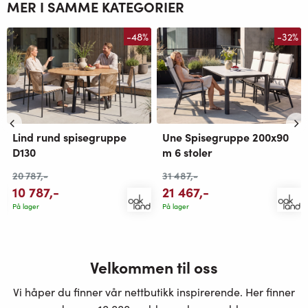
MER I SAMME KATEGORIER
-48%
-32%
Lind rund spisegruppe
Une Spisegruppe 200x90
D130
m 6 stoler
20 787
,-
31 487
,-
10 787
,-
21 467
,-
På lager
På lager
Velkommen til oss
Vi håper du finner vår nettbutikk inspirerende. Her finner