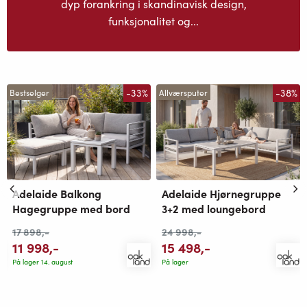
dyp forankring i skandinavisk design,
funksjonalitet og...
-33%
-38%
Bestselger
Allværsputer
Adelaide Balkong
Adelaide Hjørnegruppe
Hagegruppe med bord
3+2 med loungebord
17 898
,-
24 998
,-
11 998
,-
15 498
,-
På lager 14. august
På lager