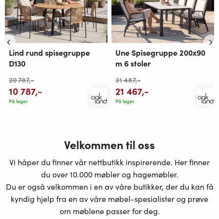
Lind rund spisegruppe
Une Spisegruppe 200x90
D130
m 6 stoler
20 787
,-
31 487
,-
10 787
,-
21 467
,-
På lager
På lager
Velkommen til oss
Vi håper du finner vår nettbutikk inspirerende. Her finner
du over 10.000 møbler og hagemøbler.
Du er også velkommen i en av våre butikker, der du kan få
kyndig hjelp fra en av våre møbel-spesialister og prøve
om møblene passer for deg.