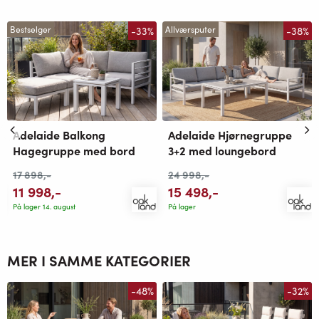
-33%
-38%
Bestselger
Allværsputer
Adelaide Balkong
Adelaide Hjørnegruppe
Hagegruppe med bord
3+2 med loungebord
17 898
,-
24 998
,-
11 998
,-
15 498
,-
På lager 14. august
På lager
MER I SAMME KATEGORIER
-48%
-32%