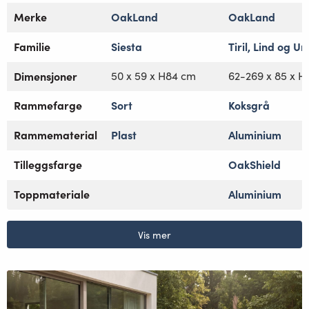
Merke
OakLand
OakLand
Familie
Siesta
Tiril, Lind og Un
Dimensjoner
50 x 59 x H84 cm
62-269 x 85 x 
Rammefarge
Sort
Koksgrå
Rammematerial
Plast
Aluminium
Tilleggsfarge
OakShield
Toppmateriale
Aluminium
Vis mer