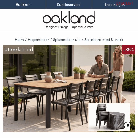
UTSOLGT
Butikker
Kundeservice
Inspirasjon
Designet i Norge. Laget for å vare
Hjem
/
Hagemøbler
/
Spisemøbler ute
/
Spisebord med Uttrekk
Uttrekksbord
-38%