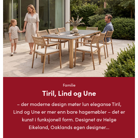
Familie
Tiril, Lind og Une
– der moderne design møter lun eleganse Tiril,
Lind og Une er mer enn bare hagemøbler – det er
kunst i funksjonell form. Designet av Helge
Eikeland, Oaklands egen designer...