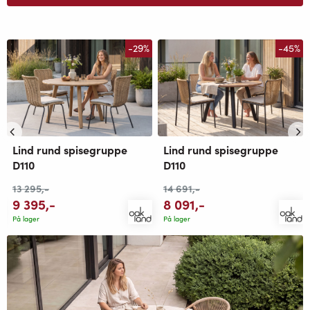
-29%
-45%
Lind rund spisegruppe
Lind rund spisegruppe
D110
D110
13 295
,-
14 691
,-
9 395
,-
8 091
,-
På lager
På lager