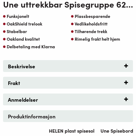
Une uttrekkbar Spisegruppe 62-269cm med Helen stablestoler-koks-oakshield
Funksjonelt
Plassbesparende
OakShield trelook
Vedlikeholdsfritt
Stabelbar
Tilhørende trekk
Oakland kvalitet
Rimelig frakt helt hjem
Delbetaling med Klarna
Beskrivelse
Frakt
Anmeldelser
Produktinformasjon
HELEN plast spisesol
Une Spisebord 