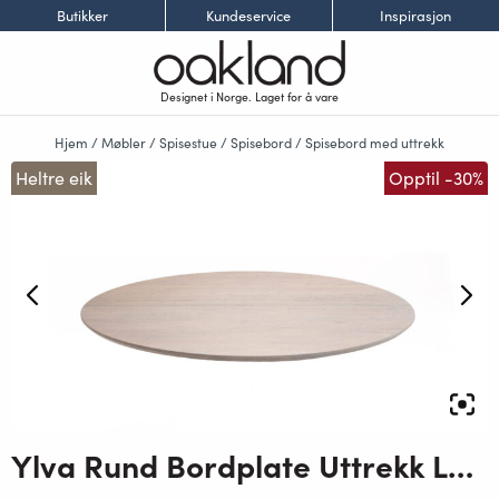
Butikker
Kundeservice
Inspirasjon
Designet i Norge. Laget for å vare
Hjem
/
Møbler
/
Spisestue
/
Spisebord
/
Spisebord med uttrekk
Heltre eik
Opptil -30%
Ylva Rund Bordplate Uttrekk Lang