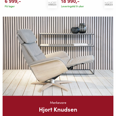
18 990
,-
6 999
,-
Leveringstid 9 uker
På lager
Merkevare
Hjort Knudsen