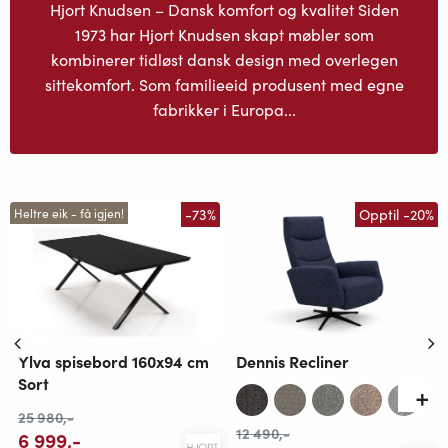
Hjort Knudsen – Dansk komfort og kvalitet Siden
1973 har Hjort Knudsen skapt møbler som
kombinerer tidløst dansk design med overlegen
sittekomfort. Som familieeid produsent med egne
fabrikker i Europa...
-73%
Opptil -20%
Heltre eik - få igjen!
Dennis Recliner
Ylva spisebord 160x94 cm
Sort
25 980
,-
12 490
,-
6 999
,-