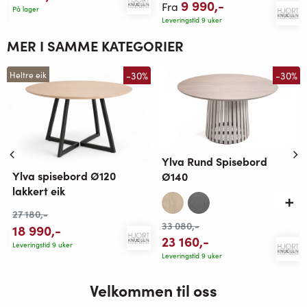
9 990
,-
Fra
På lager
Leveringstid 9 uker
MER I SAMME KATEGORIER
-30%
-30%
Heltre eik
Ylva Rund Spisebord
Ylva spisebord Ø120
Ø140
lakkert eik
27 180
,-
33 080
,-
18 990
,-
23 160
,-
Leveringstid 9 uker
Leveringstid 9 uker
Velkommen til oss