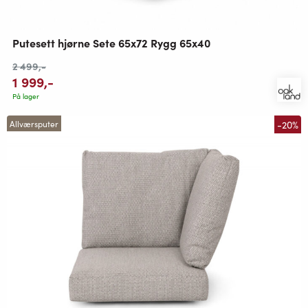
Putesett hjørne Sete 65x72 Rygg 65x40
2 499
,-
1 999
,-
På lager
-20%
Allværsputer