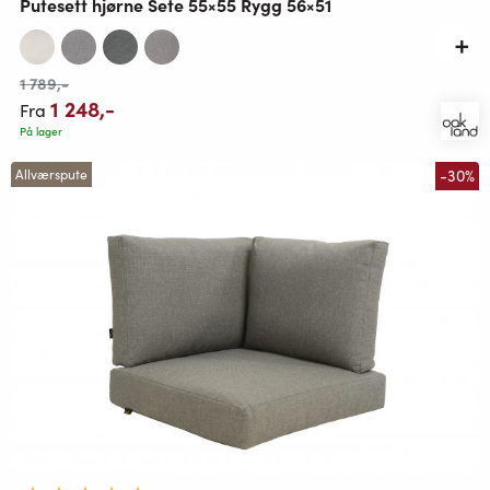
Putesett hjørne Sete 55×55 Rygg 56×51
1 789
,-
1 248
,-
Fra
På lager
-30%
Allværspute