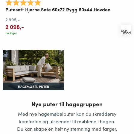
Karakter:
5.0 av 5 mulige
Putesett Hjørne Sete 60x72 Rygg 60x44 Hovden
2 995
,-
2 098
,-
På lager
HAGEMØBEL PUTER
Nye puter til hagegruppen
Med nye hagemøbelputer kan du skreddersy
komforten og utseendet til møblene i hagen.
Du kan skape en helt ny stemning med farger,