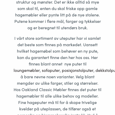
struktur og mønster. Det er ikke alltid så mye
som skal til, enten du skal friske opp gamle
hagemøbler eller pynte litt på de nye stolene.
Putene kommer i flere mål, farger og tykkelser
og er beregnet til utendørs bruk.
I vårt store sortiment av uteputer har vi samlet
det beste som finnes på markedet. Uansett
hvilket hagemøbel som behøver en ny pute,
kan du garantert finne den her hos oss. Her
finnes blant annet nye puter til
loungemøbler
,
sofaputer
,
posisjonstolputer
,
dekkstolpu
å bare nevne noen varianter. Velg blant
mengder av ulike farger, stiler og størrelser.
Hos Oakland Classic Møbler finnes det puter til
hagemøbler til alle ulike behov og modeller.
Fine hageputer må til for å skape trivelige
kvelder på uteplassen, de tilfører også et