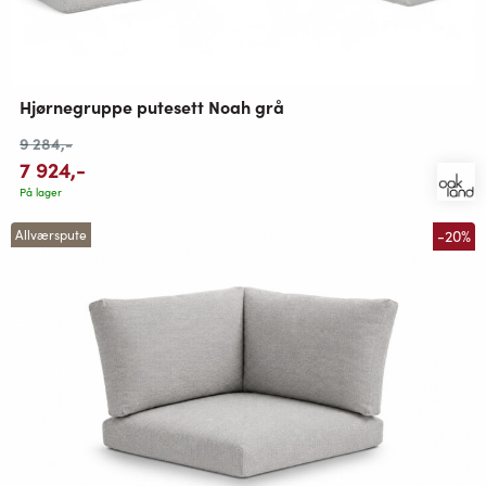
Hjørnegruppe putesett Noah grå
9 284
,-
7 924
,-
På lager
-20%
Allværspute