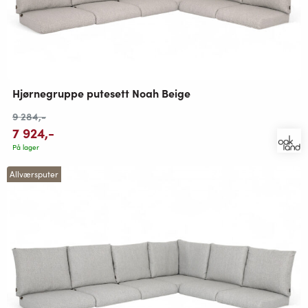
Hjørnegruppe putesett Noah Beige
9 284
,-
7 924
,-
På lager
Allværsputer