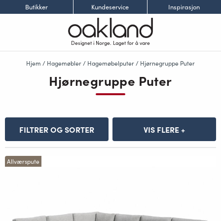
Butikker
Kundeservice
Inspirasjon
Designet i Norge. Laget for å vare
Hjem
/
Hagemøbler
/
Hagemøbelputer
/ Hjørnegruppe Puter
Hjørnegruppe Puter
FILTRER OG SORTER
VIS FLERE +
Allværspute