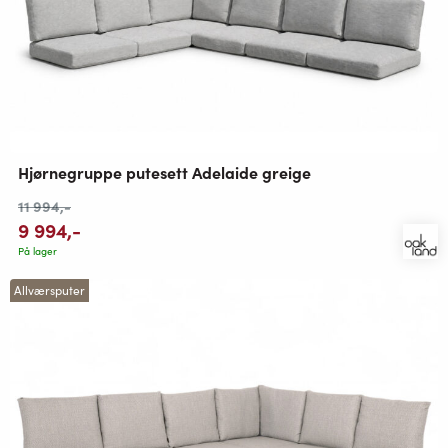
Hjørnegruppe putesett Adelaide greige
11 994
,-
9 994
,-
På lager
Allværsputer