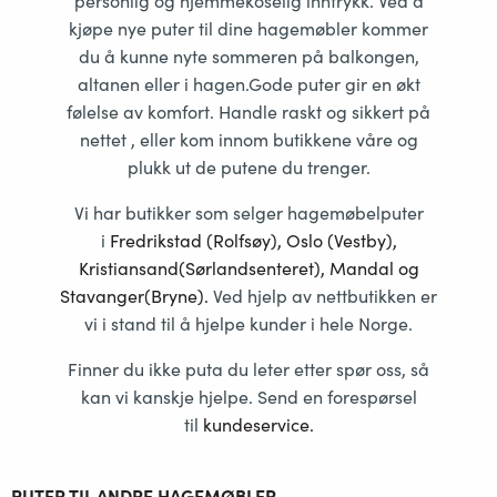
personlig og hjemmekoselig inntrykk. Ved å
kjøpe nye puter til dine hagemøbler kommer
du å kunne nyte sommeren på balkongen,
altanen eller i hagen.Gode puter gir en økt
følelse av komfort. Handle raskt og sikkert på
nettet , eller kom innom butikkene våre og
plukk ut de putene du trenger.
Vi har butikker som selger hagemøbelputer
i
Fredriks
tad (Rolfsøy), Oslo (Vestby),
Kristiansand(Sørlandsenteret), Mandal og
Stavanger(Bryne).
Ved hjelp av nettbutikken er
vi i stand til å hjelpe kunder i hele Norge.
Finner du ikke puta du leter etter spør oss, så
kan vi kanskje hjelpe. Send en forespørsel
til
kundeservice
.
PUTER TIL ANDRE HAGEMØBLER