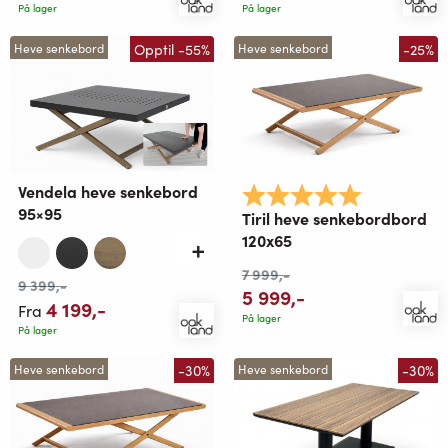
På lager
På lager
Opptil -55%
-25%
Heve senkebord
Heve senkebord
Vendela heve senkebord
Karakter:
5.0 av 5 mu
95×95
Tiril heve senkebordbord
120x65
7 999
,-
9 399
,-
5 999
,-
4 199
,-
Fra
På lager
På lager
-30%
-30%
Heve senkebord
Heve senkebord