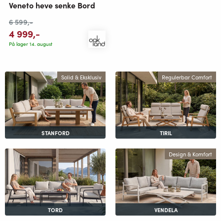
Veneto heve senke Bord
6 599
,-
4 999
,-
På lager 14. august
Solid & Eksklusiv
Regulerbar Comfort
STANFORD
TIRIL
Design & Komfort
TORD
VENDELA