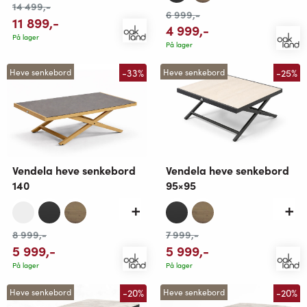
14 499
,-
6 999
,-
11 899
,-
4 999
,-
På lager
På lager
-33%
-25%
Heve senkebord
Heve senkebord
Vendela heve senkebord
Vendela heve senkebord
140
95×95
8 999
,-
7 999
,-
5 999
,-
5 999
,-
På lager
På lager
-20%
-20%
Heve senkebord
Heve senkebord