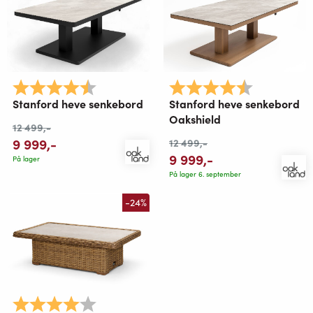
Karakter:
4.8 av 5 mulige
Karakter:
4.8 av 5 mu
Stanford heve senkebord
Stanford heve senkebord
Oakshield
12 499
,-
9 999
,-
12 499
,-
9 999
,-
På lager
På lager 6. september
-24%
Karakter:
4.0 av 5 mulige