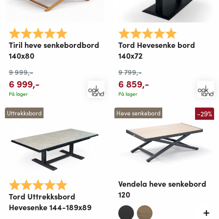
Karakter:
5.0 av 5 mulige
Karakter:
5.0 av 5 mu
Tiril heve senkebordbord
Tord Hevesenke bord
140x80
140x72
9 999
,-
9 799
,-
6 999
,-
6 859
,-
På lager
På lager
-29%
Uttrekksbord
Heve senkebord
Vendela heve senkebord
Karakter:
5.0 av 5 mulige
120
Tord Uttrekksbord
Hevesenke 144-189x89