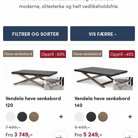
moderne, slitesterke og helt vedlikeholdsfrie.
FILTRER OG SORTER
VIS FÆRRE -
Opptil -50%
Opptil -45%
Heve senkebord
Heve senkebord
Vendela heve senkebord
Vendela heve senkebord
120
140
7 499
,-
9 499
,-
3 749
,-
5 249
,-
Fra
Fra