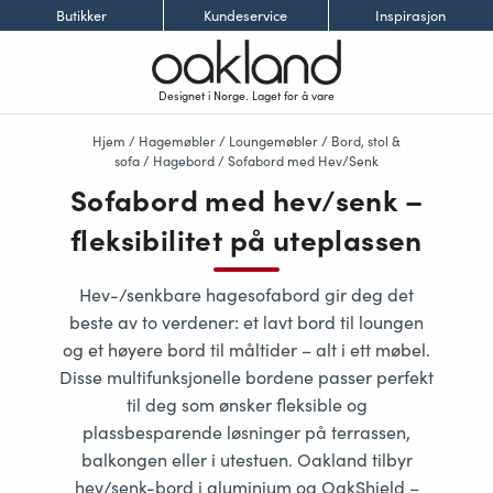
Butikker
Kundeservice
Inspirasjon
Designet i Norge. Laget for å vare
Hjem
/
Hagemøbler
/
Loungemøbler
/
Bord, stol &
sofa
/
Hagebord
/ Sofabord med Hev/Senk
Sofabord med hev/senk –
fleksibilitet på uteplassen
Hev-/senkbare hagesofabord
gir deg det
beste av to verdener: et lavt bord til loungen
og et høyere bord til måltider – alt i ett møbel.
Disse multifunksjonelle bordene passer perfekt
til deg som ønsker
fleksible og
plassbesparende løsninger
på terrassen,
balkongen eller i utestuen. Oakland tilbyr
hev/senk-bord i
aluminium og OakShield
–