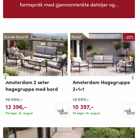
formspråk med gjennomtenkte detaljer og...
-20%
Kunde favoritt
Nyhet
Amsterdam 2 seter
Amsterdam Hagegruppe
hagegruppe med bord
2+1+1
16 596
,-
12 997
,-
13 396
,-
10 397
,-
På lager 16. august
På lager 16. august