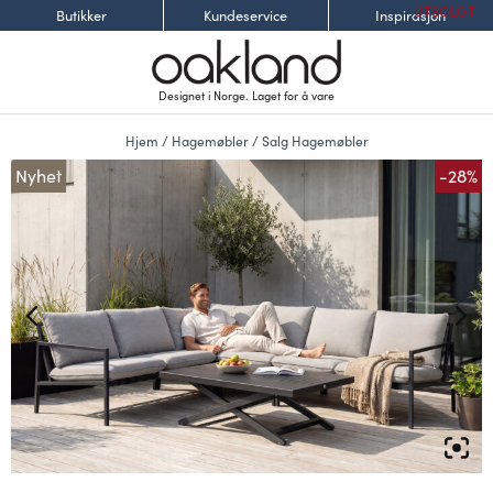
UTSOLGT
Butikker
Kundeservice
Inspirasjon
Designet i Norge. Laget for å vare
Hjem
/
Hagemøbler
/
Salg Hagemøbler
Nyhet
-28%