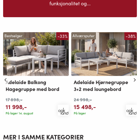
funksjonalitet og...
-33%
-38%
Bestselger
Allværsputer
Adelaide Balkong
Adelaide Hjørnegruppe
Hagegruppe med bord
3+2 med loungebord
17 898
,-
24 998
,-
11 998
,-
15 498
,-
På lager 14. august
På lager
MER I SAMME KATEGORIER