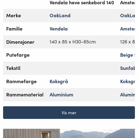
Vendela heve senkebord 140
Amster
Merke
OakLand
OakLa
Familie
Vendela
Amster
Dimensjoner
140 x 85 x H30-65cm
126 x 80
Putefarge
Beige S
Tekstil
Sunfab
Rammefarge
Koksgrå
Koksgr
Rammematerial
Aluminium
Alumin
Vis mer