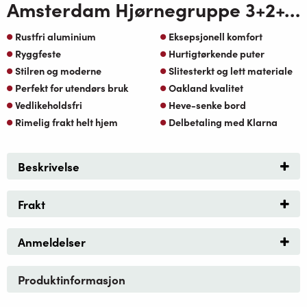
Amsterdam Hjørnegruppe 3+2+Vendela heve senkebord 140 Koks Alu med beige sunfab puter
Rustfri aluminium
Eksepsjonell komfort
Ryggfeste
Hurtigtørkende puter
Stilren og moderne
Slitesterkt og lett materiale
Perfekt for utendørs bruk
Oakland kvalitet
Vedlikeholdsfri
Heve-senke bord
Rimelig frakt helt hjem
Delbetaling med Klarna
Beskrivelse
Frakt
Anmeldelser
Produktinformasjon