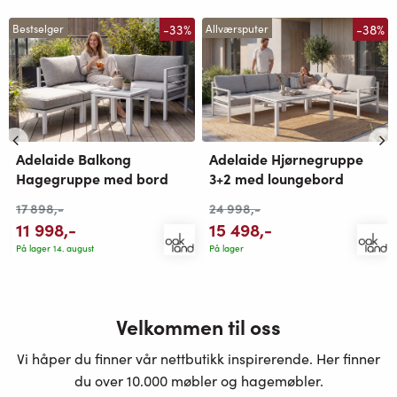
-33%
-38%
Bestselger
Allværsputer
Adelaide Balkong
Adelaide Hjørnegruppe
Hagegruppe med bord
3+2 med loungebord
17 898
,-
24 998
,-
11 998
,-
15 498
,-
På lager 14. august
På lager
Velkommen til oss
Vi håper du finner vår nettbutikk inspirerende. Her finner
du over 10.000 møbler og hagemøbler.