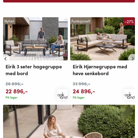
-27%
Nyhet
Funksjonelt
Eirik 3 seter hagegruppe
Eirik Hjørnegruppe med
med bord
heve senkebord
26 896
,-
33 996
,-
22 896
,-
24 896
,-
På lager
På lager