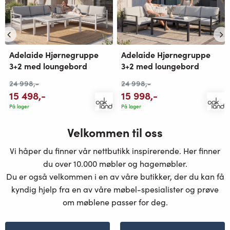
Adelaide Hjørnegruppe
Adelaide Hjørnegruppe
3+2 med loungebord
3+2 med loungebord
24 998
,-
24 998
,-
15 498
,-
15 998
,-
På lager
På lager
Velkommen til oss
Vi håper du finner vår nettbutikk inspirerende. Her finner
du over 10.000 møbler og hagemøbler.
Du er også velkommen i en av våre butikker, der du kan få
kyndig hjelp fra en av våre møbel-spesialister og prøve
om møblene passer for deg.