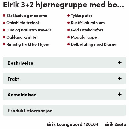
Eirik 3+2 hjørnegruppe med bord-koks Alu og oakshield ramme, natur oaktekstil puter
Eksklusiv og moderne
Tykke puter
Oakshield trelook
Rustfri aluminium
Lunt og naturtro treverk
God sittekomfort
Oakland kvalitet
Modulgruppe
Rimelig frakt helt hjem
Delbetaling med Klarna
Beskrivelse
Frakt
Anmeldelser
Produktinformasjon
Eirik Loungebord 120x64
Eirik 2sete