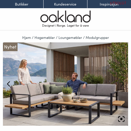
UTSOLGT
Butikker
Kundeservice
Inspirasjon
Designet i Norge. Laget for å vare
Hjem
/
Hagemøbler
/
Loungemøbler
/
Modulgrupper
Nyhet