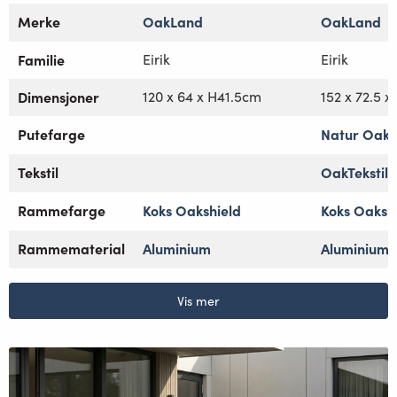
Merke
OakLand
OakLand
Familie
Eirik
Eirik
Dimensjoner
120 x 64 x H41.5cm
152 x 72.5 
Putefarge
Natur OakTe
Tekstil
OakTekstil
Rammefarge
Koks Oakshield
Koks Oaksh
Rammematerial
Aluminium
Aluminium
Vis mer