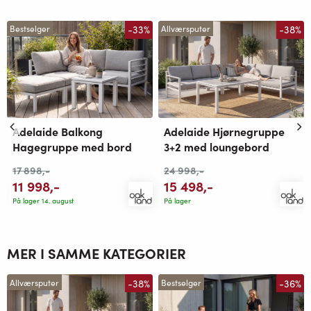
-33%
-38%
Bestselger
Allværsputer
Adelaide Balkong
Adelaide Hjørnegruppe
Hagegruppe med bord
3+2 med loungebord
17 898
,-
24 998
,-
11 998
,-
15 498
,-
På lager 14. august
På lager
MER I SAMME KATEGORIER
-38%
-36%
Allværsputer
Bestselger