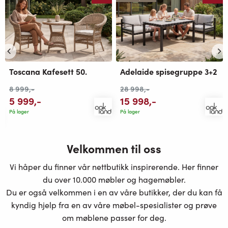
Toscana Kafesett 50.
Adelaide spisegruppe 3+2
8 999
,-
28 998
,-
5 999
,-
15 998
,-
På lager
På lager
Velkommen til oss
Vi håper du finner vår nettbutikk inspirerende. Her finner
du over 10.000 møbler og hagemøbler.
Du er også velkommen i en av våre butikker, der du kan få
kyndig hjelp fra en av våre møbel-spesialister og prøve
om møblene passer for deg.