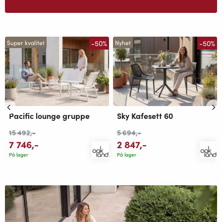
-50%
-50%
Super kvalitet
Nyhet
Pacific lounge gruppe
Sky Kafesett 60
15 492
,-
5 694
,-
7 746
,-
2 847
,-
På lager
På lager