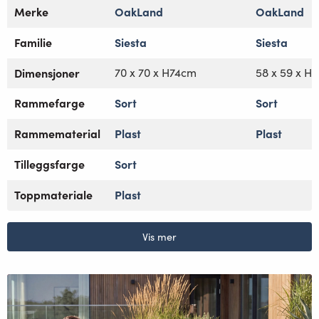
Merke
OakLand
OakLand
Familie
Siesta
Siesta
Dimensjoner
70 x 70 x H74cm
58 x 59 x H
Rammefarge
Sort
Sort
Rammematerial
Plast
Plast
Tilleggsfarge
Sort
Toppmateriale
Plast
Vis mer