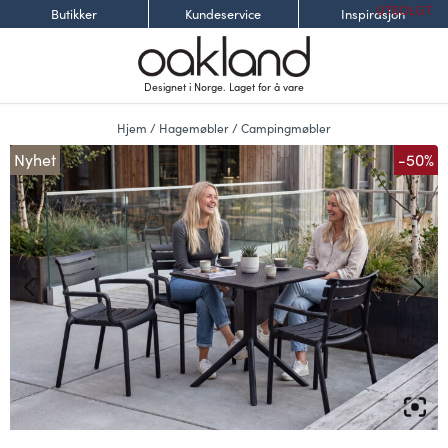
UTSOLGT
Butikker
Kundeservice
Inspirasjon
Designet i Norge. Laget for å vare
Hjem
/
Hagemøbler
/
Campingmøbler
Nyhet
-50%