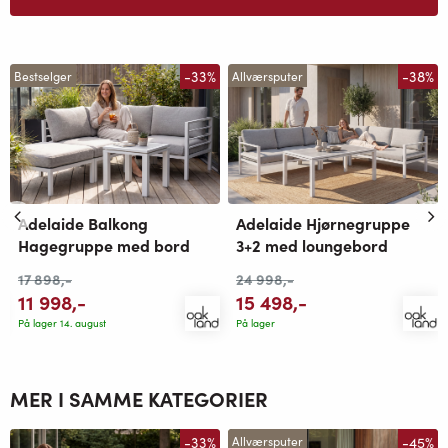
-33%
-38%
Bestselger
Allværsputer
Adelaide Balkong
Adelaide Hjørnegruppe
Hagegruppe med bord
3+2 med loungebord
17 898
,-
24 998
,-
11 998
,-
15 498
,-
På lager 14. august
På lager
MER I SAMME KATEGORIER
-33%
-45%
Allværsputer