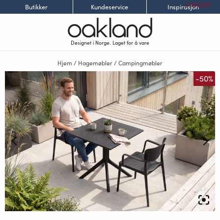
UTSOLGT
Butikker
Kundeservice
Inspirasjon
Designet i Norge. Laget for å vare
Hjem
/
Hagemøbler
/
Campingmøbler
-50%