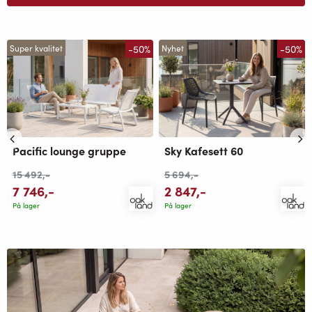
-50%
-50%
Super kvalitet
Nyhet
Pacific lounge gruppe
Sky Kafesett 60
15 492
,-
5 694
,-
7 746
,-
2 847
,-
På lager
På lager