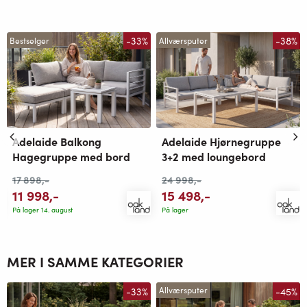
-33%
-38%
Bestselger
Allværsputer
Adelaide Balkong
Adelaide Hjørnegruppe
Hagegruppe med bord
3+2 med loungebord
17 898
,-
24 998
,-
11 998
,-
15 498
,-
På lager 14. august
På lager
MER I SAMME KATEGORIER
-33%
-45%
Allværsputer