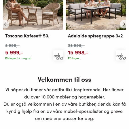
Toscana Kafesett 50.
Adelaide spisegruppe 3+2
8 999
,-
28 998
,-
5 999
,-
15 998
,-
På lager 14. august
På lager
Velkommen til oss
Vi håper du finner vår nettbutikk inspirerende. Her finner
du over 10.000 møbler og hagemøbler.
Du er også velkommen i en av våre butikker, der du kan få
kyndig hjelp fra en av våre møbel-spesialister og prøve
om møblene passer for deg.