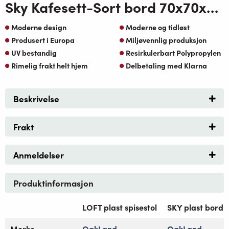
Sky Kafesett-Sort bord 70x70xH74
Moderne design
Moderne og tidløst
Produsert i Europa
Miljøvennlig produksjon
UV bestandig
Resirkulerbart Polypropylen
Rimelig frakt helt hjem
Delbetaling med Klarna
Beskrivelse
Frakt
Anmeldelser
Produktinformasjon
LOFT plast spisestol
SKY plast bord
Merke
OakLand
OakLand