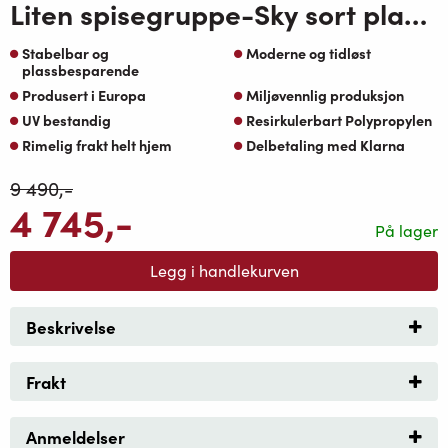
Liten spisegruppe-Sky sort plast bord 80×80 Helen spisestoler
Stabelbar og
Moderne og tidløst
plassbesparende
Produsert i Europa
Miljøvennlig produksjon
UV bestandig
Resirkulerbart Polypropylen
Rimelig frakt helt hjem
Delbetaling med Klarna
9 490
,-
4 745
,-
På lager
Legg i handlekurven
Beskrivelse
Frakt
Anmeldelser