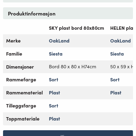
Produktinformasjon
SKY plast bord 80x80cm
HELEN plast
Merke
OakLand
OakLand
Familie
Siesta
Siesta
Dimensjoner
Bord 80 x 80 x H74cm
50 x 59 x H
Rammefarge
Sort
Sort
Rammematerial
Plast
Plast
Tilleggsfarge
Sort
Toppmateriale
Plast