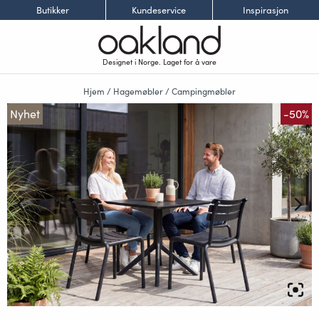
Butikker
Kundeservice
Inspirasjon
Designet i Norge. Laget for å vare
Hjem
/
Hagemøbler
/
Campingmøbler
Nyhet
-50%