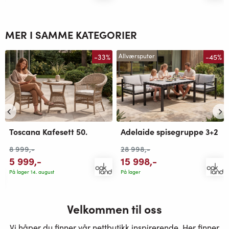
MER I SAMME KATEGORIER
-33%
-45%
Allværsputer
Toscana Kafesett 50.
Adelaide spisegruppe 3+2
8 999
,-
28 998
,-
5 999
,-
15 998
,-
På lager 14. august
På lager
Velkommen til oss
Vi håper du finner vår nettbutikk inspirerende. Her finner