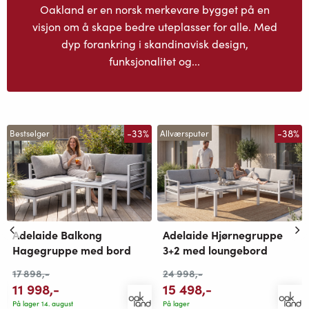
Oakland er en norsk merkevare bygget på en
visjon om å skape bedre uteplasser for alle. Med
dyp forankring i skandinavisk design,
funksjonalitet og...
-33%
-38%
Bestselger
Allværsputer
Adelaide Balkong
Adelaide Hjørnegruppe
Hagegruppe med bord
3+2 med loungebord
17 898
,-
24 998
,-
11 998
,-
15 498
,-
På lager 14. august
På lager