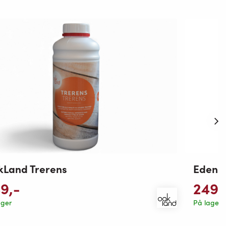
kLand Trerens
Eden f
49
,-
249
,
ager
På lager