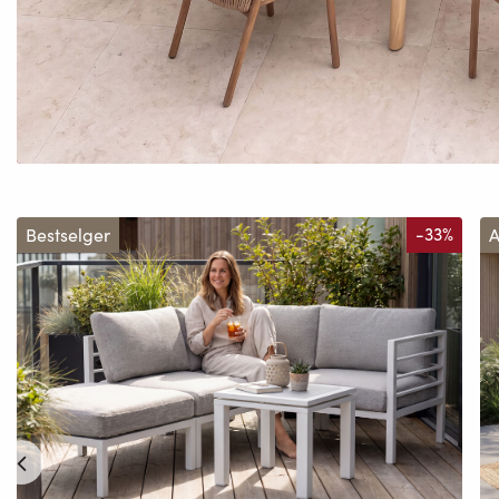
Bestselger
-33%
A