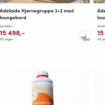
Adelaide Hjørnegruppe 3+2 med
Ade
loungebord
lo
24 998
,-
24 9
15 498
,-
15
På lager
På l