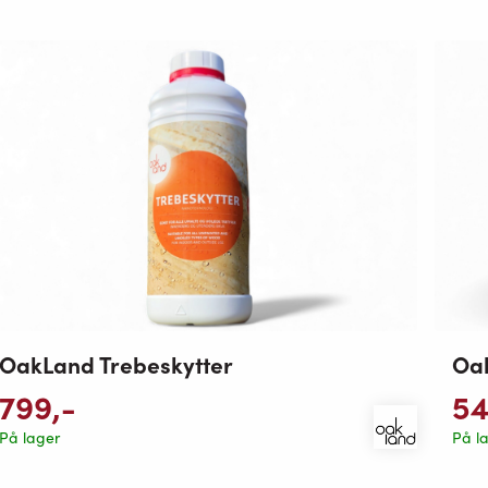
OakLand Trebeskytter
Oa
799
,-
5
På lager
På l