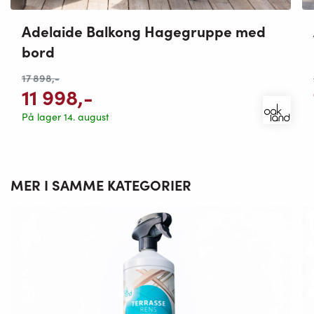
Adelaide Balkong Hagegruppe med
bord
17 898
,-
11 998
,-
På lager 14. august
MER I SAMME KATEGORIER