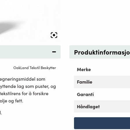
Produktinformasj
OakLand Tekstil Beskytter
Merke
pregneringsmiddel som
Familie
skyttende lag som puster, og
kstilrens for å forsikre
Garanti
lje og fett.
Håndlaget
.