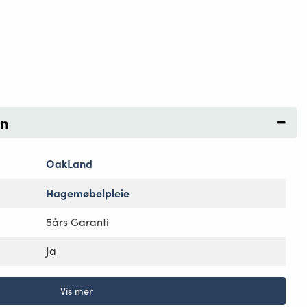
on
OakLand
Hagemøbelpleie
5års Garanti
Ja
Vis mer