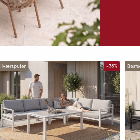
llværsputer
-38%
Bests