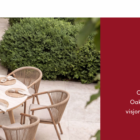
O
Oak
visjo