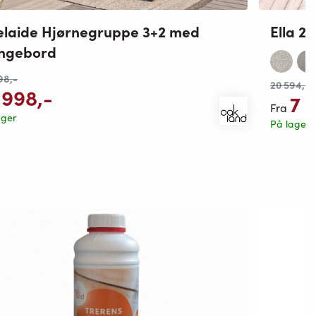
laide Hjørnegruppe 3+2 med
Ella 2
ungebord
98
,-
20 594
,-
 998
,-
7 
Fra
ager
På lager