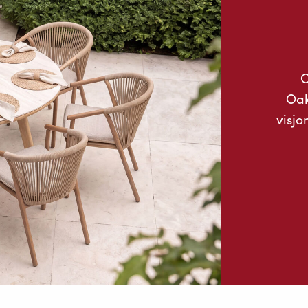
O
Oak
visjo