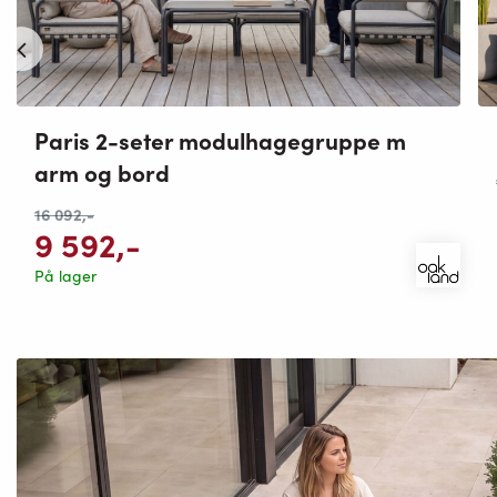
Paris 2-seter modulhagegruppe m
arm og bord
16 092
,-
9 592
,-
På lager