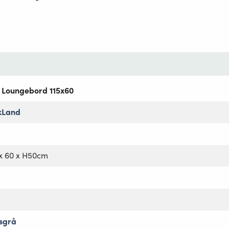
a Loungebord 115x60
kLand
 x 60 x H50cm
sgrå