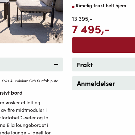
Rimelig frakt helt hjem
13 395
,-
7 495
,-
Frakt
d Koks Aluminium Grå Sunfab pute
Anmeldelser
sivt bord
m ønsker et lett og
av fire midtmoduler i
fortabel 2-seter og to
ne Ella loungebordet i
nde lounge – ideell for