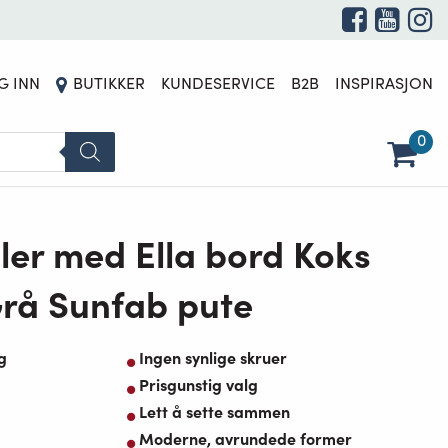
G INN
BUTIKKER
KUNDESERVICE
B2B
INSPIRASJON
0
ler med Ella bord Koks
rå Sunfab pute
g
Ingen synlige skruer
Prisgunstig valg
Lett å sette sammen
Moderne, avrundede former