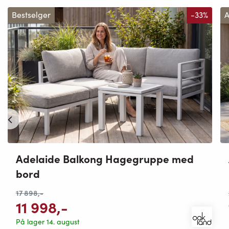
Bestselger
-33%
A
Adelaide Balkong Hagegruppe med
bord
17 898
,-
11 998
,-
På lager 14. august