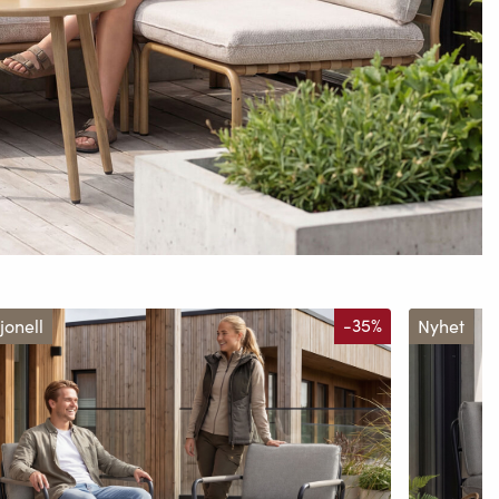
jonell
-35%
Nyhet