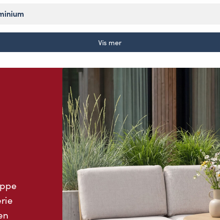
minium
Vis mer
uppe
rie
en