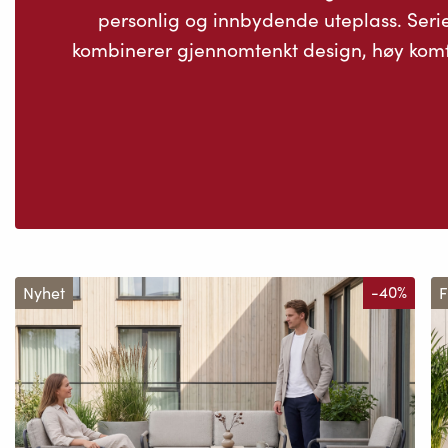
personlig og innbydende uteplass. Seri
kombinerer gjennomtenkt design, høy komfo
Nyhet
-40%
F