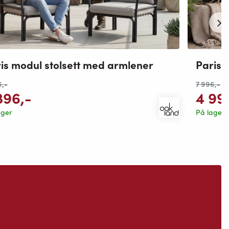
is modul stolsett med armlener
Paris 
6
,-
7 996
,-
396
,-
4 99
ager
På lager