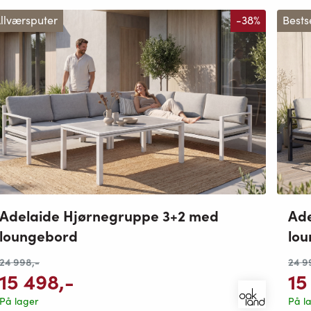
llværsputer
-38%
Bests
Adelaide Hjørnegruppe 3+2 med
Ade
loungebord
lo
24 998
,-
24 9
15 498
,-
15
På lager
På l