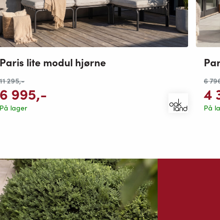
Paris lite modul hjørne
Par
11 295
,-
6 79
6 995
,-
4 
På lager
På l