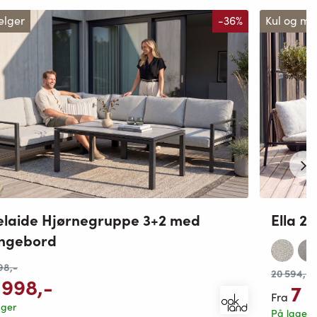
elger
-36%
Kul og m
laide Hjørnegruppe 3+2 med
Ella 2
ungebord
98
,-
20 594
,-
 998
,-
7 
Fra
ager
På lager