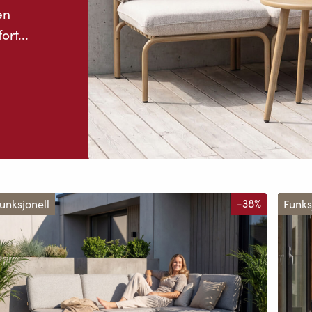
en
rt...
unksjonell
-38%
Funks