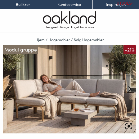
UTSOLGT
Butikker
Kundeservice
Inspirasjon
Designet i Norge. Laget for å vare
Hjem
/
Hagemøbler
/
Salg Hagemøbler
Modul gruppe
-21%