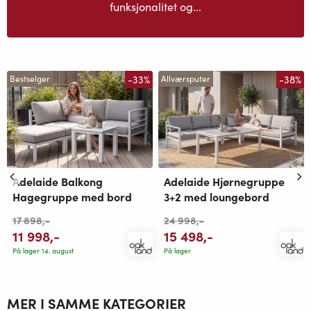
funksjonalitet og...
-33%
-38%
Bestselger
Allværsputer
Adelaide Balkong
Adelaide Hjørnegruppe
Hagegruppe med bord
3+2 med loungebord
17 898
,-
24 998
,-
11 998
,-
15 498
,-
På lager 14. august
På lager
MER I SAMME KATEGORIER