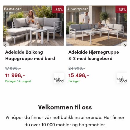
-33%
-38%
Bestselger
Allværsputer
Adelaide Balkong
Adelaide Hjørnegruppe
Hagegruppe med bord
3+2 med loungebord
17 898
,-
24 998
,-
11 998
,-
15 498
,-
På lager 14. august
På lager
Velkommen til oss
Vi håper du finner vår nettbutikk inspirerende. Her finner
du over 10.000 møbler og hagemøbler.