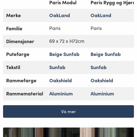
Paris Modul
Paris Rygg og Hjørn
Merke
OakLand
OakLand
Familie
Paris
Paris
Dimensjoner
69 x 72 x H72cm
Putefarge
Beige Sunfab
Beige Sunfab
Tekstil
Sunfab
Sunfab
Rammefarge
Oakshield
Oakshield
Rammematerial
Aluminium
Aluminium
Vis mer