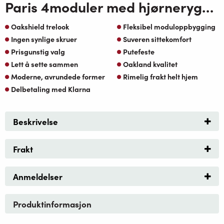
Paris 4moduler med hjørnerygg Teak OakShield Aluminium beige Sunfab pute
Oakshield trelook
Fleksibel moduloppbygging
Ingen synlige skruer
Suveren sittekomfort
Prisgunstig valg
Putefeste
Lett å sette sammen
Oakland kvalitet
Moderne, avrundede former
Rimelig frakt helt hjem
Delbetaling med Klarna
Beskrivelse
Frakt
Anmeldelser
Produktinformasjon