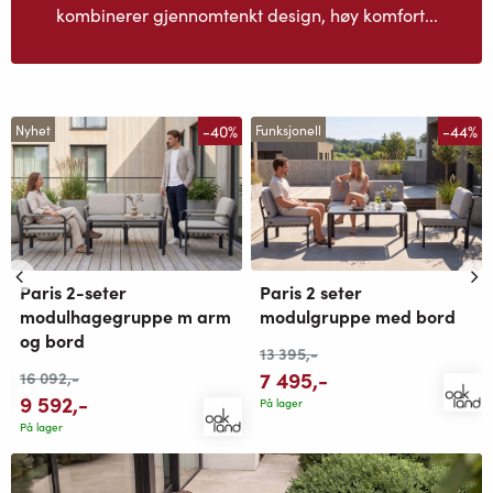
kombinerer gjennomtenkt design, høy komfort...
-40%
-44%
Nyhet
Funksjonell
Paris 2-seter
Paris 2 seter
modulhagegruppe m arm
modulgruppe med bord
og bord
13 395
,-
7 495
,-
16 092
,-
9 592
,-
På lager
På lager