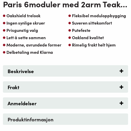
Paris 6moduler med 2arm Teak OakShield Aluminium beige Sunfab pute
Oakshield trelook
Fleksibel moduloppbygging
Ingen synlige skruer
Suveren sittekomfort
Prisgunstig valg
Putefeste
Lett å sette sammen
Oakland kvalitet
Moderne, avrundede former
Rimelig frakt helt hjem
Delbetaling med Klarna
Beskrivelse
Frakt
Anmeldelser
Produktinformasjon