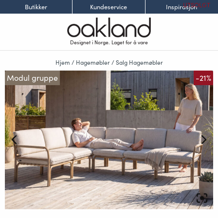
UTSOLGT
Butikker
Kundeservice
Inspirasjon
Designet i Norge. Laget for å vare
Hjem
/
Hagemøbler
/
Salg Hagemøbler
Modul gruppe
-21%