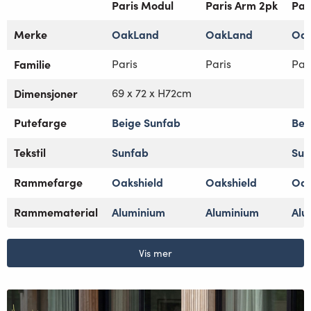
Paris Modul
Paris Arm 2pk
Par
Merke
OakLand
OakLand
Oa
Familie
Paris
Paris
Par
Dimensjoner
69 x 72 x H72cm
Putefarge
Beige Sunfab
Bei
Tekstil
Sunfab
Sun
Rammefarge
Oakshield
Oakshield
Oak
Rammematerial
Aluminium
Aluminium
Alu
Vis mer