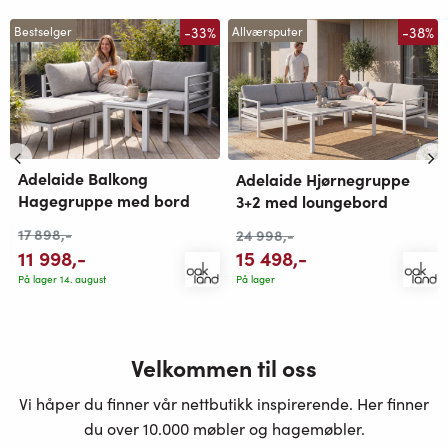
-33%
-38%
Bestselger
Allværsputer
Adelaide Balkong
Adelaide Hjørnegruppe
Hagegruppe med bord
3+2 med loungebord
17 898
,-
24 998
,-
11 998
,-
15 498
,-
På lager 14. august
På lager
Velkommen til oss
Vi håper du finner vår nettbutikk inspirerende. Her finner
du over 10.000 møbler og hagemøbler.