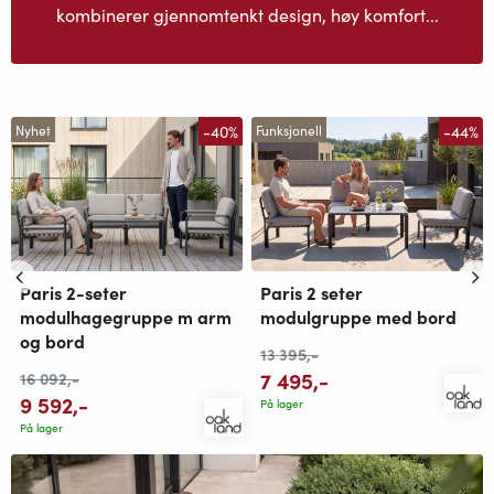
kombinerer gjennomtenkt design, høy komfort...
-40%
-44%
Nyhet
Funksjonell
Paris 2-seter
Paris 2 seter
modulhagegruppe m arm
modulgruppe med bord
og bord
13 395
,-
7 495
,-
16 092
,-
9 592
,-
På lager
På lager