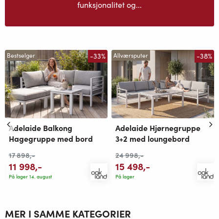
funksjonalitet og...
-33%
-38%
Bestselger
Allværsputer
Adelaide Balkong
Adelaide Hjørnegruppe
Hagegruppe med bord
3+2 med loungebord
17 898
,-
24 998
,-
11 998
,-
15 498
,-
På lager 14. august
På lager
MER I SAMME KATEGORIER