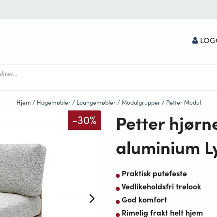
LOG
Hjem
/
Hagemøbler
/
Loungemøbler
/
Modulgrupper
/
Petter Modul
Petter hjørn
-30%
aluminium L
Praktisk putefeste
Vedlikeholdsfri trelook
God komfort
Rimelig frakt helt hjem