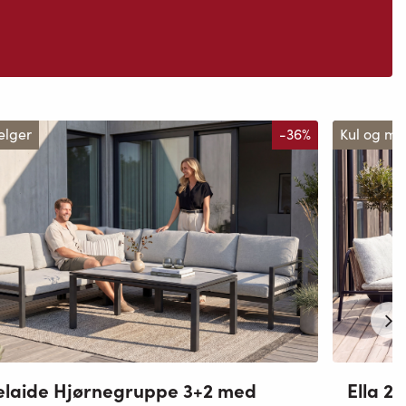
elger
-36%
Kul og m
laide Hjørnegruppe 3+2 med
Ella 2