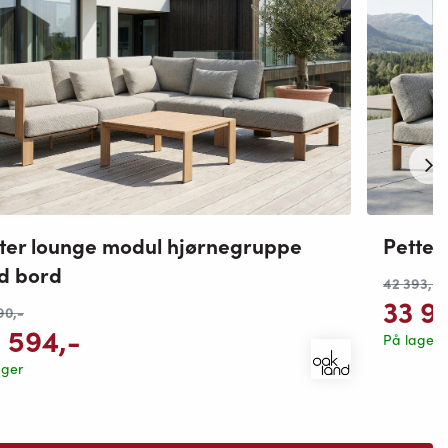
ter lounge modul hjørnegruppe
Petter
d bord
42 393
,-
33 91
90
,-
 594
,-
På lager
ager