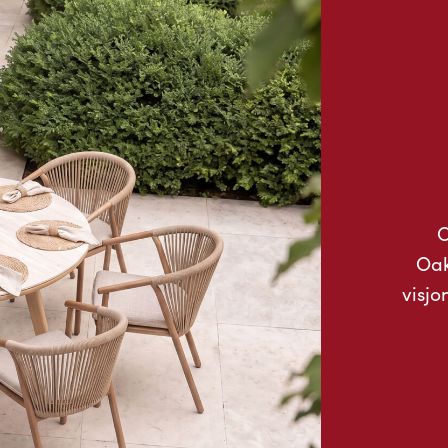
O
Oak
visjo