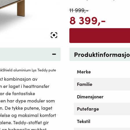
11 999
,-
8 399
,-
Produktinformasj
akShield aluminium Lys Teddy pute
Merke
ekt kombinasjon av
Familie
 er laget i heattransfer
ar de fantastiske
Dimensjoner
faen har dype moduler som
n. De tykke putene, laget
Putefarge
ølelse og maksimal komfort
Tekstil
lene. Teddy-stoffet gir
d en behagelig mykhet,