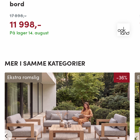
bord
17 898
,-
11 998
,-
På lager 14. august
MER I SAMME KATEGORIER
Ekstra romslig
-36%
E