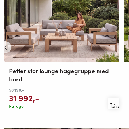
Petter stor lounge hagegruppe med
bord
50 190
,-
31 992
,-
På lager