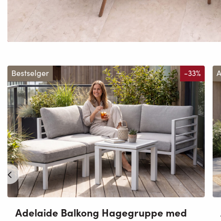
Bestselger
-33%
A
Adelaide Balkong Hagegruppe med