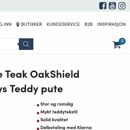
G INN
BUTIKKER
KUNDESERVICE
B2B
INSPIRASJON
0
e Teak OakShield
ys Teddy pute
Stor og romslig
Mykt teddytekstil
Solid kvalitet
Delbetaling med Klarna