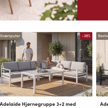
llværsputer
-38%
Bests
Adelaide Hjørnegruppe 3+2 med
Ade