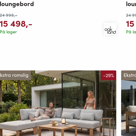
loungebord
lo
24 998
,-
24 9
15 498
,-
15
På lager
På l
kstra romslig
-29%
Ekstr