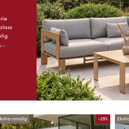
rie
plass
lig
...
kstra romslig
-29%
Ekstr