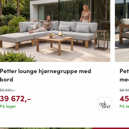
Petter lounge hjørnegruppe med
Pet
bord
me
55 991
,-
56 9
39 672
,-
45
På lager
På l