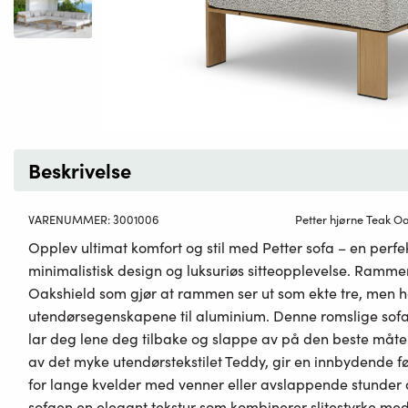
Beskrivelse
VARENUMMER:
3001006
Petter hjørne Teak O
Opplev ultimat komfort og stil med Petter sofa – en perf
minimalistisk design og luksuriøs sitteopplevelse. Rammen
Oakshield som gjør at rammen ser ut som ekte tre, men h
utendørsegenskapene til aluminium. Denne romslige so
lar deg lene deg tilbake og slappe av på den beste måte
av det myke utendørstekstilet Teddy, gir en innbydende f
for lange kvelder med venner eller avslappende stunder a
sofaen en elegant tekstur som kombinerer slitestyrke me