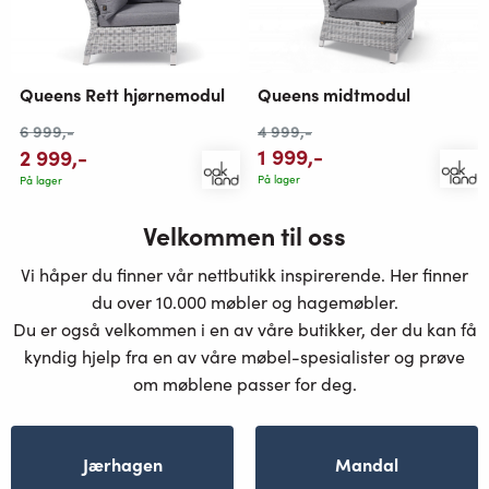
Queens midtmodul
Queens Rett hjørnemodul
4 999
,-
6 999
,-
1 999
,-
2 999
,-
På lager
På lager
Velkommen til oss
Vi håper du finner vår nettbutikk inspirerende. Her finner
du over 10.000 møbler og hagemøbler.
Du er også velkommen i en av våre butikker, der du kan få
kyndig hjelp fra en av våre møbel-spesialister og prøve
om møblene passer for deg.
Jærhagen
Mandal