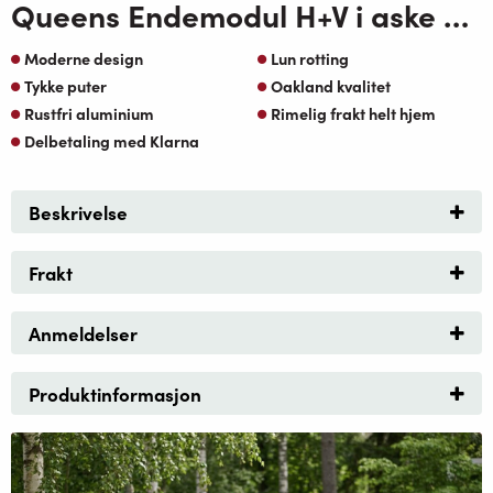
Queens Endemodul H+V i aske grå rotting og hvit aluminium med royal grå olefin pute
Moderne design
Lun rotting
Tykke puter
Oakland kvalitet
Rustfri aluminium
Rimelig frakt helt hjem
Delbetaling med Klarna
Beskrivelse
Frakt
Anmeldelser
Produktinformasjon