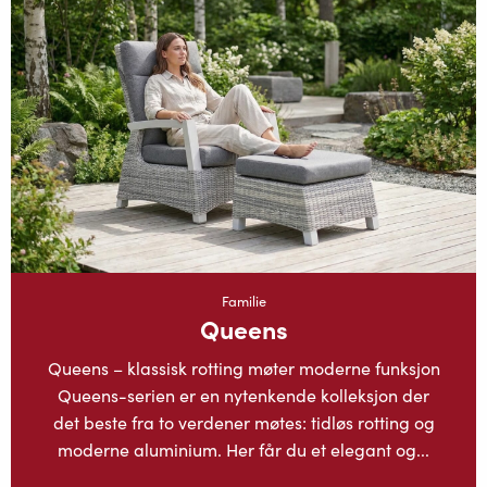
Familie
Queens
Queens – klassisk rotting møter moderne funksjon
Queens-serien er en nytenkende kolleksjon der
det beste fra to verdener møtes: tidløs rotting og
moderne aluminium. Her får du et elegant og...