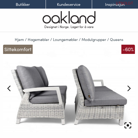
UTSOLGT
Butikker
Kundeservice
Inspirasjon
Designet i Norge. Laget for å vare
Hjem
/
Hagemøbler
/
Loungemøbler
/
Modulgrupper
/
Queens
Sittekomfort
-60%