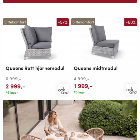
-57%
-60%
Sittekomfort
Sittekomfort
Queens midtmodul
Queens Rett hjørnemodul
4 999
,-
6 999
,-
1 999
,-
2 999
,-
På lager
På lager