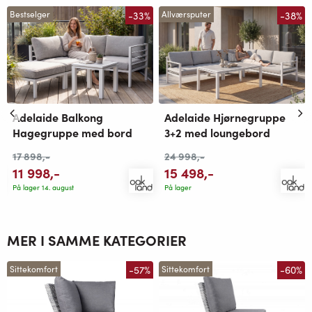
-33%
-38%
Bestselger
Allværsputer
Adelaide Balkong
Adelaide Hjørnegruppe
Hagegruppe med bord
3+2 med loungebord
17 898
,-
24 998
,-
11 998
,-
15 498
,-
På lager 14. august
På lager
MER I SAMME KATEGORIER
-57%
-60%
Sittekomfort
Sittekomfort