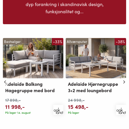
dyp forankring i skandinavisk design,
funksjonalitet og...
-33%
-38%
Bestselger
Allværsputer
Adelaide Balkong
Adelaide Hjørnegruppe
Hagegruppe med bord
3+2 med loungebord
17 898
,-
24 998
,-
11 998
,-
15 498
,-
På lager 14. august
På lager