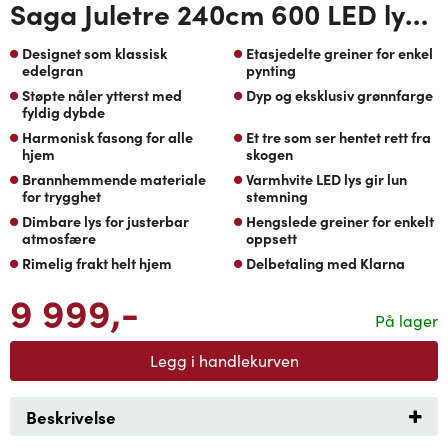
Saga Juletre 240cm 600 LED lys varmhvit
Designet som klassisk
Etasjedelte greiner for enkel
edelgran
pynting
Støpte nåler ytterst med
Dyp og eksklusiv grønnfarge
fyldig dybde
Harmonisk fasong for alle
Et tre som ser hentet rett fra
hjem
skogen
Brannhemmende materiale
Varmhvite LED lys gir lun
for trygghet
stemning
Dimbare lys for justerbar
Hengslede greiner for enkelt
atmosfære
oppsett
Rimelig frakt helt hjem
Delbetaling med Klarna
9 999
,-
På lager
Legg i handlekurven
Beskrivelse