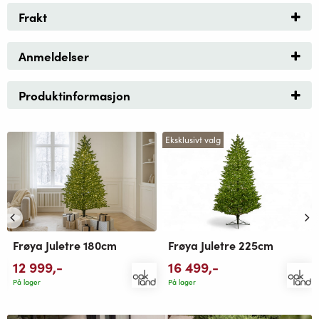
Frakt
Anmeldelser
Produktinformasjon
Eksklusivt valg
Frøya Juletre 180cm
Frøya Juletre 225cm
12 999
,-
16 499
,-
På lager
På lager