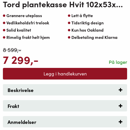
Tord plantekasse Hvit 102x53xH77 4 Sider i Teak OakShield aluminium med 4hjul
Grønnere uteplass
Lett å flytte
Vedlikeholdsfri trelook
Tidsriktig design
Solid kvalitet
Kun hos Oakland
Rimelig frakt helt hjem
Delbetaling med Klarna
8 599
,-
7 299
,-
På lager
Legg i handlekurven
Beskrivelse
Frakt
Anmeldelser