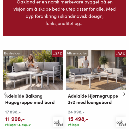
Oakland er en norsk merkevare bygget på en
visjon om å skape bedre uteplasser for alle. Med
dyp forankring i skandinavisk design,
funksjonalitet og...
-33%
-38%
Bestselger
Allværsputer
Adelaide Balkong
Adelaide Hjørnegruppe
Hagegruppe med bord
3+2 med loungebord
17 898
,-
24 998
,-
11 998
,-
15 498
,-
På lager 14. august
På lager