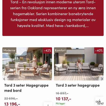
Tord – En revolusjon innen moderne uterom Tord-
serien fra Oakland representerer en ny æra innen
hagemøbler. Serien kombinerer banebrytende
funksjoner med eksklusiv design og materialer av
høyeste kvalitet. Med heve-/senkebord,...
-42%
-40%
Moderne
Komfort
Tord 3 seter Hagegruppe
Tord 3 seter hagegruppe
med bord
16 897
,-
10 137
,-
22 696
,-
13 196
,-
På lager