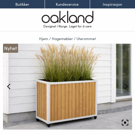
Butikker
Kundeservice
Inspirasjon
Designet i Norge. Laget for å vare
Hjem
/
Hagemøbler
/
Uterommet
Nyhet