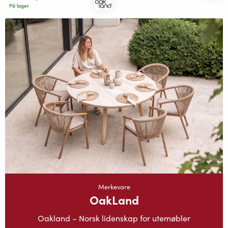
På lager
Merkevare
OakLand
Oakland – Norsk lidenskap for utemøbler