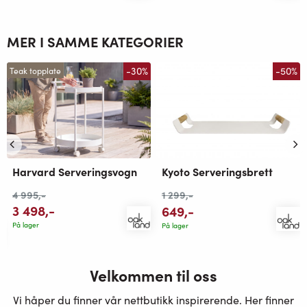
MER I SAMME KATEGORIER
-30%
-50%
Teak topplate
Harvard Serveringsvogn
Kyoto Serveringsbrett
4 995
,-
1 299
,-
3 498
,-
649
,-
På lager
På lager
Velkommen til oss
Vi håper du finner vår nettbutikk inspirerende. Her finner