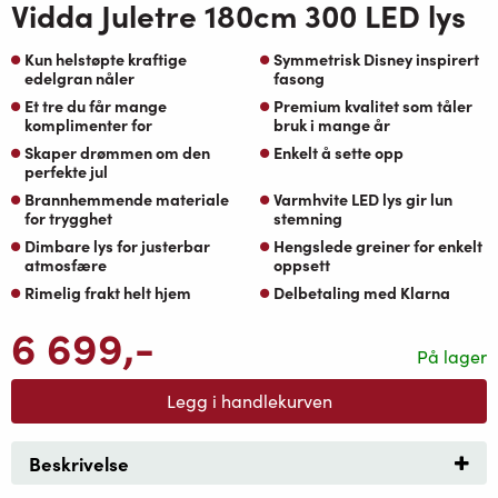
Vidda Juletre 180cm 300 LED lys
Kun helstøpte kraftige
Symmetrisk Disney inspirert
edelgran nåler
fasong
Et tre du får mange
Premium kvalitet som tåler
komplimenter for
bruk i mange år
Skaper drømmen om den
Enkelt å sette opp
perfekte jul
Brannhemmende materiale
Varmhvite LED lys gir lun
for trygghet
stemning
Dimbare lys for justerbar
Hengslede greiner for enkelt
atmosfære
oppsett
Rimelig frakt helt hjem
Delbetaling med Klarna
6 699
,-
På lager
Legg i handlekurven
Beskrivelse