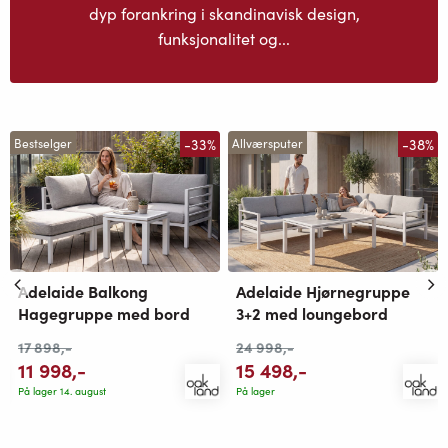
dyp forankring i skandinavisk design,
funksjonalitet og...
-33%
-38%
Bestselger
Allværsputer
Adelaide Balkong
Adelaide Hjørnegruppe
Hagegruppe med bord
3+2 med loungebord
17 898
,-
24 998
,-
11 998
,-
15 498
,-
På lager 14. august
På lager