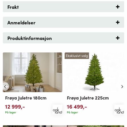
Frakt
Anmeldelser
Produktinformasjon
Eksklusivt valg
Frøya Juletre 180cm
Frøya Juletre 225cm
12 999
,-
16 499
,-
På lager
På lager