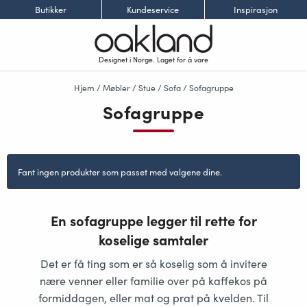
Butikker
Kundeservice
Inspirasjon
Designet i Norge. Laget for å vare
Hjem
/
Møbler
/
Stue
/
Sofa
/ Sofagruppe
Sofagruppe
Fant ingen produkter som passet med valgene dine.
En sofagruppe legger til rette for
koselige samtaler
Det er få ting som er så koselig som å invitere
nære venner eller familie over på kaffekos på
formiddagen, eller mat og prat på kvelden. Til